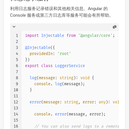
利用日志服务记录错误和其他相关信息。Angular 的
Console 服务或第三方日志库等服务可能会有所帮助。
1
import
Injectable
from
'@angular/core'
;
2
3
@Injectable
({
4
providedIn
: 
'root'
5
})
6
export
class
LoggerService
7
8
log
(
message
: 
string
): 
void
 {
9
console
. 
log
(message);
10
  }
11
12
error
(
message
: 
string
, 
error
: 
any
): 
void
 {
13
14
console
. 
error
(message, error);
15
16
// You can also send logs to a remote ser