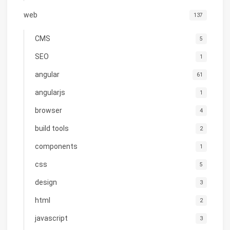
web
137
CMS
5
SEO
1
angular
61
angularjs
1
browser
4
build tools
2
components
1
css
5
design
3
html
2
javascript
3