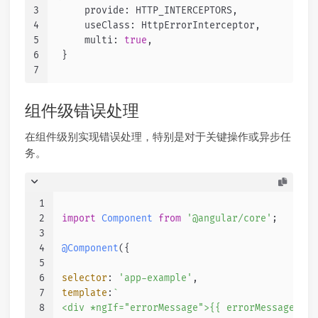
3
     provide
:
 HTTP_INTERCEPTORS
,
4
     useClass
:
 HttpErrorInterceptor
,
5
     multi
:
true
,
6
}
7
组件级错误处理
在组件级别实现错误处理，特别是对于关键操作或异步任
务。
1
2
import
Component
from
'@angular/core'
;
3
4
@Component
({
5
6
selector
: 
'app-example'
,
7
template
:
`
8
<div *ngIf="errorMessage">{{ errorMessage }}<