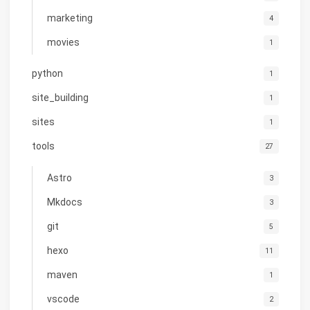
marketing
4
movies
1
python
1
site_building
1
sites
1
tools
27
Astro
3
Mkdocs
3
git
5
hexo
11
maven
1
vscode
2