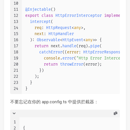
10
11
@Injectable
()
12
export
class
HttpErrorInterceptor
implements
13
intercept
(
14
req
: 
HttpRequest
<
any
>,
15
next
: 
HttpHandler
16
  ): 
Observable
<
HttpEvent
<
any
>> {
17
return
 next.
handle
(req).
pipe
(
18
catchError
(
(
error
: 
HttpErrorResponse
) =
19
console
.
error
(
"Http Error Interceptor
20
return
throwError
(error);
21
      })
22
    );
23
  }
24
}
不要忘记在你的 app.config.ts 中提供拦截器：
1
2
{