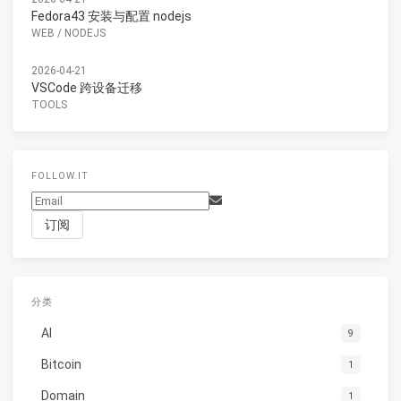
Fedora43 安装与配置 nodejs
WEB
/
NODEJS
2026-04-21
VSCode 跨设备迁移
TOOLS
FOLLOW.IT
分类
AI
9
Bitcoin
1
Domain
1