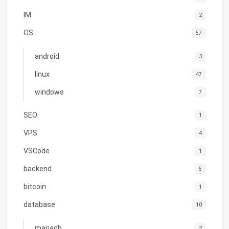
IM
2
OS
57
android
3
linux
47
windows
7
SEO
1
VPS
4
VSCode
1
backend
5
bitcoin
1
database
10
mariadb
2