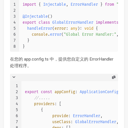
1
import
 { 
Injectable
, 
ErrorHandler
 } 
from
"@ang
2
3
@Injectable
()
4
export
class
GlobalErrorHandler
implements
Err
5
handleError
(
error
: 
any
): 
void
 {
6
console
.
error
(
"Global Error Handler:"
, err
7
  }
8
}
在您的 app.config.ts 中，提供您自定义的 ErrorHandler
处理程序。
1
2
export
const
appConfig
: 
ApplicationConfig
 = {
3
//.....
4
providers
: [
5
       {
6
provide
: 
ErrorHandler
,
7
useClass
: 
GlobalErrorHandler
,
8
deps
: [],