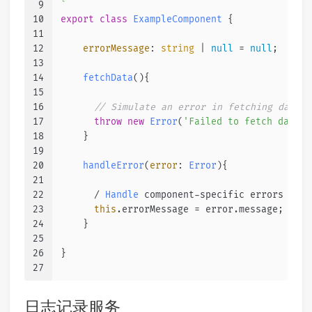
9
`
10
export
class
ExampleComponent
 {
11
12
errorMessage
: 
string
 | 
null
 = 
null
;
13
14
fetchData
(
){
15
16
// Simulate an error in fetching data
17
throw
new
Error
(
'Failed to fetch data'
)
18
    }
19
20
handleError
(
error
: 
Error
){
21
22
      / 
Handle
 component-specific errors
23
this
.
errorMessage
 = error.
message
;
24
    }
25
26
}
27
日志记录服务