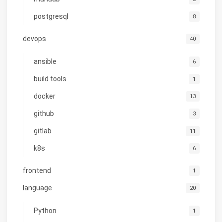
postgresql
8
devops
40
ansible
6
build tools
1
docker
13
github
3
gitlab
11
k8s
6
frontend
1
language
20
Python
1