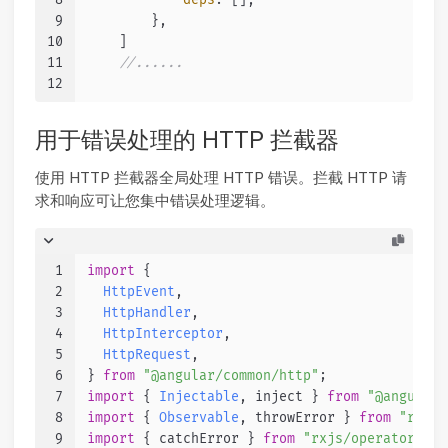
9
        },
10
    ]
11
//......
12
用于错误处理的 HTTP 拦截器
使用 HTTP 拦截器全局处理 HTTP 错误。拦截 HTTP 请
求和响应可让您集中错误处理逻辑。
1
import
 {
2
HttpEvent
,
3
HttpHandler
,
4
HttpInterceptor
,
5
HttpRequest
,
6
} 
from
"@angular/common/http"
;
7
import
 { 
Injectable
, inject } 
from
"@angular/
8
import
 { 
Observable
, throwError } 
from
"rxjs"
9
import
 { catchError } 
from
"rxjs/operators"
;