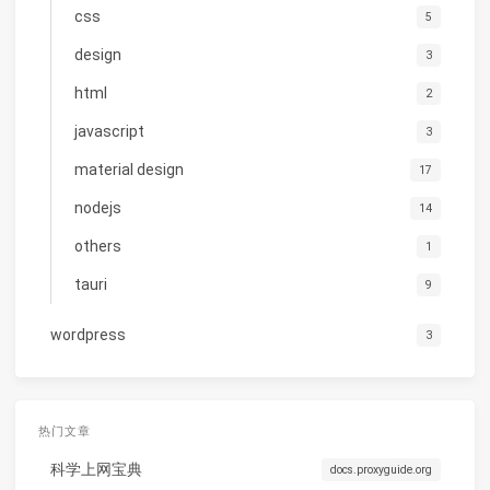
css
5
design
3
html
2
javascript
3
material design
17
nodejs
14
others
1
tauri
9
wordpress
3
热门文章
科学上网宝典
docs.proxyguide.org