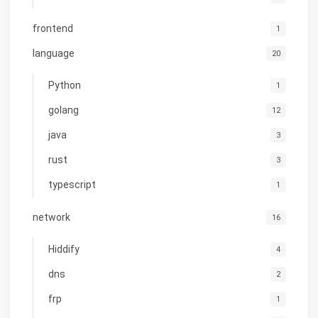
frontend
1
language
20
Python
1
golang
12
java
3
rust
3
typescript
1
network
16
Hiddify
4
dns
2
frp
1