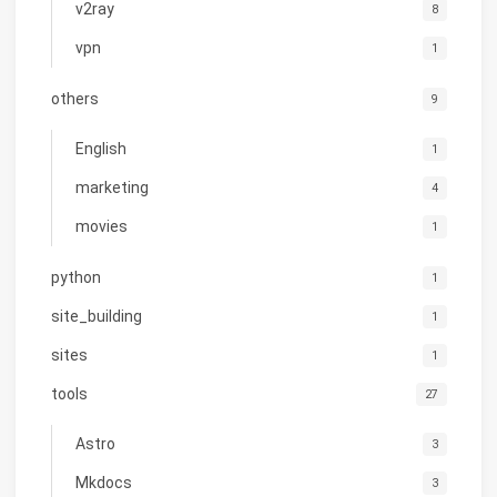
v2ray
8
vpn
1
others
9
English
1
marketing
4
movies
1
python
1
site_building
1
sites
1
tools
27
Astro
3
Mkdocs
3