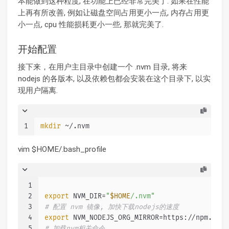
本能做到这种粒度, 在功能上已经非常完美了. 如果在性能
上再有所改善, 例如让磁盘空间占用更小一点, 内存占用更
小一点, cpu 性能损耗更小一些, 那就完美了.
开始配置
接下来，在用户主目录中创建一个 .nvm 目录, 将来
nodejs 的各版本, 以及依赖包都会安装在这个目录下, 以实
现用户隔离.
1
mkdir
 ~/.nvm
vim $HOME/.bash_profile
1
2
export
 NVM_DIR=
"
$HOME
/.nvm"
3
# 配置 nvm 镜像, 加快下载nodejs的速度
4
export
 NVM_NODEJS_ORG_MIRROR=https://npm.taob
5
# 加载nvm相关命令