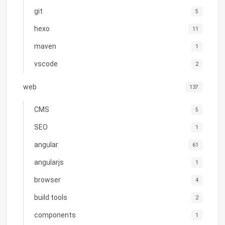
git
5
hexo
11
maven
1
vscode
2
web
137
CMS
5
SEO
1
angular
61
angularjs
1
browser
4
build tools
2
components
1