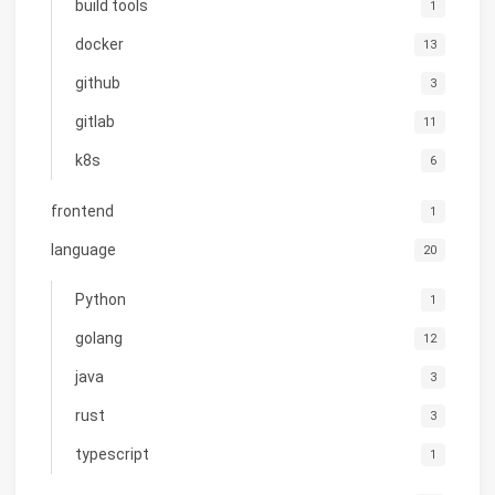
build tools
1
docker
13
github
3
gitlab
11
k8s
6
frontend
1
language
20
Python
1
golang
12
java
3
rust
3
typescript
1