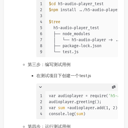
1
$cd
 h5-audio-player_test
2
$npm
 install ../h5-audio-player
3
4
$tree
5
  h5-audio-player_test
6
  ├── node_modules
7
  │   └── h5-audio-player -> ../..
8
  ├── package-lock.json
9
  └── test.js
第三步：编写测试用例
在测试项目下创建一个test.js
1
var audioplayer = require(
'h5-audi
2
audioplayer.greeting();
3
var 
sum
 =audioplayer.add(1, 2);
4
console.log(
sum
)
第四步：运行测试用例