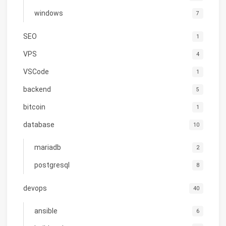
windows
7
SEO
1
VPS
4
VSCode
1
backend
5
bitcoin
1
database
10
mariadb
2
postgresql
8
devops
40
ansible
6