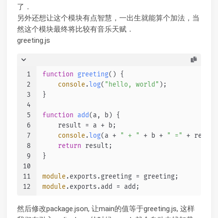
了．
另外还想让这个模块有点智慧，一出生就能算个加法，当
然这个模块最终将比较有音乐天赋．
greeting.js
1
function
greeting
(
) {
2
console
.
log
(
"hello, world"
);
3
}
4
5
function
add
(
a, b
) {
6
    result = a + b;
7
console
.
log
(a + 
" + "
 + b + 
" ="
 + result
8
return
 result;
9
}
10
11
module
.
exports
.
greeting
 = greeting;
12
module
.
exports
.
add
 = add;
然后修改package.json, 让main的值等于greeting.js, 这样