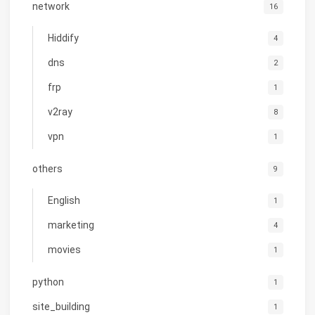
network
16
Hiddify
4
dns
2
frp
1
v2ray
8
vpn
1
others
9
English
1
marketing
4
movies
1
python
1
site_building
1