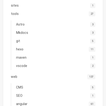
sites
1
tools
27
Astro
3
Mkdocs
3
git
5
hexo
11
maven
1
vscode
2
web
137
CMS
5
SEO
1
angular
61