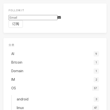
FOLLOW.IT
分类
AI
9
Bitcoin
1
Domain
1
IM
2
OS
57
android
3
linux
47