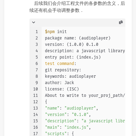
后续我们会介绍工程文件的各参数的含义，后
续还有机会手动调整参数．
1
$npm
 init
2
package name: (audioplayer)
3
version: (1.0.0) 0.1.0
4
description: a javascript library or 
5
entry point: (index.js)
6
test
command
:
7
git repository:
8
keywords: audioplayer
9
author: Jack
10
license: (ISC)
11
About to write to your_proj_path/h5-a
12
{
13
"name"
: 
"audioplayer"
,
14
"version"
: 
"0.1.0"
,
15
"description"
: 
"a javascript library 
16
"main"
: 
"index.js"
,
17
"scripts"
: {