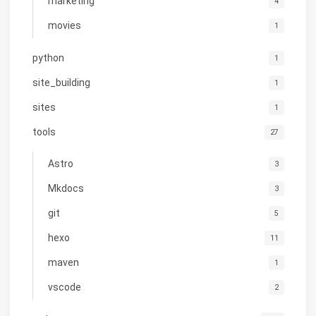
marketing
4
movies
1
python
1
site_building
1
sites
1
tools
27
Astro
3
Mkdocs
3
git
5
hexo
11
maven
1
vscode
2