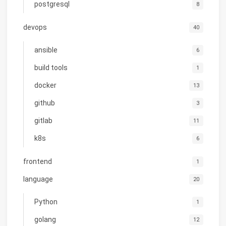
postgresql
8
devops
40
ansible
6
build tools
1
docker
13
github
3
gitlab
11
k8s
6
frontend
1
language
20
Python
1
golang
12