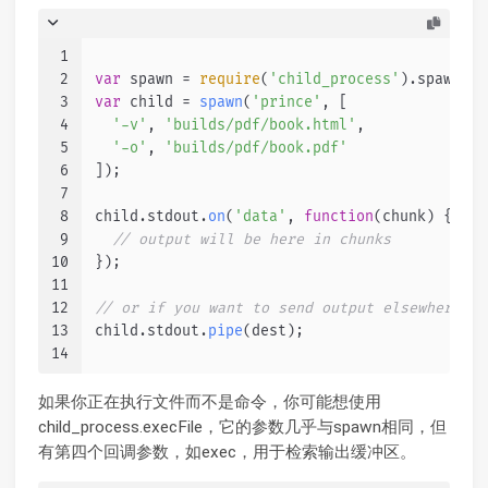
1
2
var
 spawn = 
require
(
'child_process'
).
spawn
;
3
var
 child = 
spawn
(
'prince'
, [
4
'-v'
, 
'builds/pdf/book.html'
,
5
'-o'
, 
'builds/pdf/book.pdf'
6
]);
7
8
child.
stdout
.
on
(
'data'
, 
function
(
chunk
) {
9
// output will be here in chunks
10
});
11
12
// or if you want to send output elsewhere
13
child.
stdout
.
pipe
(dest);
14
如果你正在执行文件而不是命令，你可能想使用
child_process.execFile，它的参数几乎与spawn相同，但
有第四个回调参数，如exec，用于检索输出缓冲区。