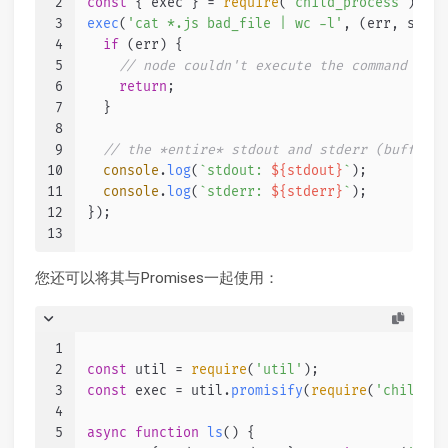
2
const
 { exec } = 
require
(
'child_process'
);
3
exec
(
'cat *.js bad_file | wc -l'
, 
(
err, stdou
4
if
 (err) {
5
// node couldn't execute the command
6
return
;
7
  }
8
9
// the *entire* stdout and stderr (buffered
10
console
.
log
(
`stdout: 
${stdout}
`
);
11
console
.
log
(
`stderr: 
${stderr}
`
);
12
});
13
您还可以将其与Promises一起使用：
1
2
const
 util = 
require
(
'util'
);
3
const
 exec = util.
promisify
(
require
(
'child_pr
4
5
async
function
ls
(
) {