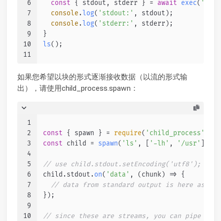
6
const
 { stdout, stderr } = 
await
exec
(
'ls'
)
7
console
.
log
(
'stdout:'
, stdout);
8
console
.
log
(
'stderr:'
, stderr);
9
}
10
ls
();
11
如果您希望以块的形式逐渐接收数据（以流的形式输
出），请使用child_process.spawn：
1
2
const
 { spawn } = 
require
(
'child_process'
);
3
const
 child = 
spawn
(
'ls'
, [
'-lh'
, 
'/usr'
]);
4
5
// use child.stdout.setEncoding('utf8'); if y
6
child.
stdout
.
on
(
'data'
, 
(
chunk
) =>
 {
7
// data from standard output is here as buf
8
});
9
10
// since these are streams, you can pipe them