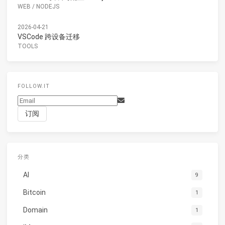
WEB
/
NODEJS
2026-04-21
VSCode 跨设备迁移
TOOLS
FOLLOW.IT
分类
AI
9
Bitcoin
1
Domain
1