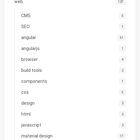
web
137
CMS
5
SEO
1
angular
61
angularjs
1
browser
4
build tools
2
components
1
css
5
design
3
html
2
javascript
3
material design
17