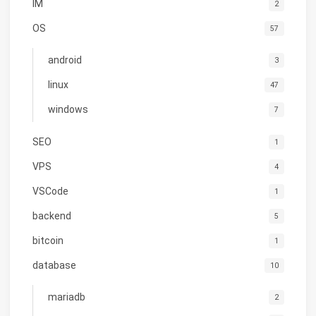
IM
2
OS
57
android
3
linux
47
windows
7
SEO
1
VPS
4
VSCode
1
backend
5
bitcoin
1
database
10
mariadb
2