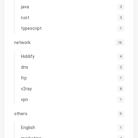
java
3
rust
3
typescript
1
network
16
Hiddify
4
dns
2
frp
1
v2ray
8
vpn
1
others
9
English
1