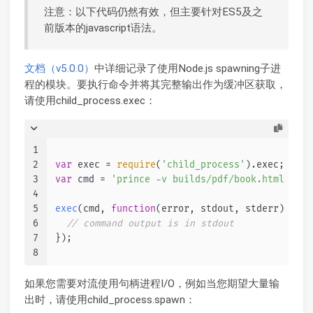
注意：以下代码仍然有效，但主要针对ES5及之
前版本的javascript语法。
文档（v5.0.0）
中详细记录了使用Node.js spawning子进
程的模块。要执行命令并将其完整输出作为缓冲区获取，
请使用child_process.exec：
1
2
var
 exec = 
require
(
'child_process'
).
exec
;
3
var
 cmd = 
'prince -v builds/pdf/book.html -o b
4
5
exec
(cmd, 
function
(
error, stdout, stderr
) {
6
// command output is in stdout
7
});
8
如果您需要对流使用句柄进程I/O，例如当您期望大量输
出时，请使用child_process.spawn：