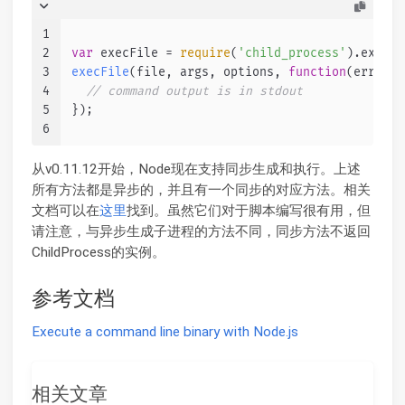
1
2
var
 execFile = 
require
(
'child_process'
).
execFi
3
execFile
(file, args, options, 
function
(
error, 
4
// command output is in stdout
5
});
6
从v0.11.12开始，Node现在支持同步生成和执行。上述
所有方法都是异步的，并且有一个同步的对应方法。相关
文档可以在
这里
找到。虽然它们对于脚本编写很有用，但
请注意，与异步生成子进程的方法不同，同步方法不返回
ChildProcess的实例。
参考文档
Execute a command line binary with Node.js
相关文章