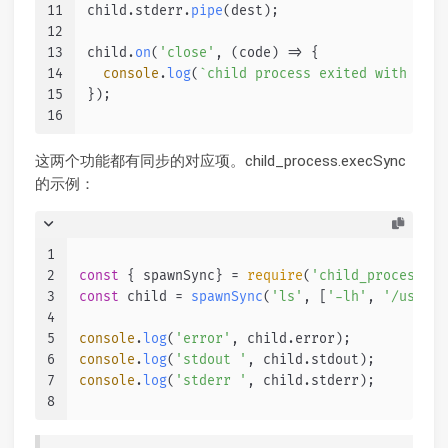
11
child.
stderr
.
pipe
(dest);
12
13
child.
on
(
'close'
, 
(
code
) =>
 {
14
console
.
log
(
`child process exited with code
15
});
16
这两个功能都有同步的对应项。child_process.execSync
的示例：
1
2
const
 { spawnSync} = 
require
(
'child_process'
);
3
const
 child = 
spawnSync
(
'ls'
, [
'-lh'
, 
'/usr'
])
4
5
console
.
log
(
'error'
, child.
error
);
6
console
.
log
(
'stdout '
, child.
stdout
);
7
console
.
log
(
'stderr '
, child.
stderr
);
8