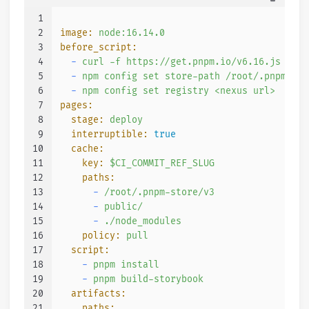
1
2
image:
node:16.14.0
3
before_script:
4
-
curl
-f
https://get.pnpm.io/v6.16.js
|
no
5
-
npm
config
set
store-path
/root/.pnpm-sto
6
-
npm
config
set
registry
<nexus
url>
7
pages:
8
stage:
deploy
9
interruptible:
true
10
cache:
11
key:
$CI_COMMIT_REF_SLUG
12
paths:
13
-
/root/.pnpm-store/v3
14
-
public/
15
-
./node_modules
16
policy:
pull
17
script:
18
-
pnpm
install
19
-
pnpm
build-storybook
20
artifacts:
21
paths: