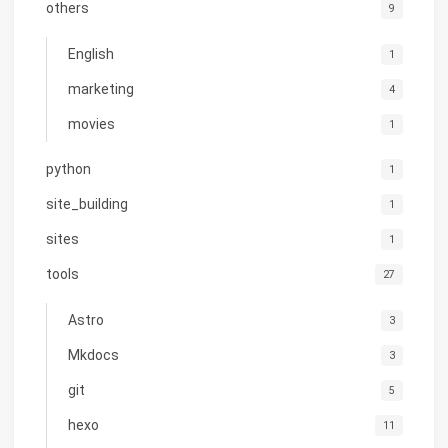
others
9
English
1
marketing
4
movies
1
python
1
site_building
1
sites
1
tools
27
Astro
3
Mkdocs
3
git
5
hexo
11