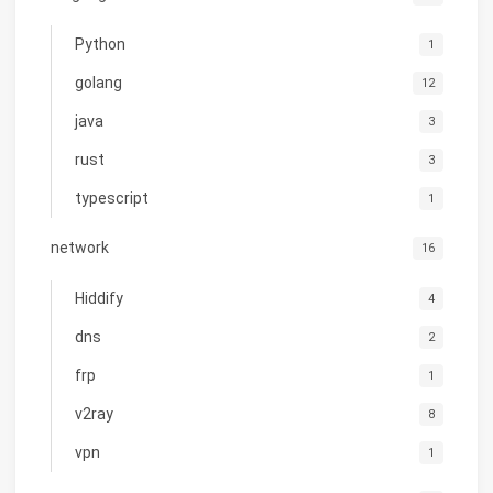
Python
1
golang
12
java
3
rust
3
typescript
1
network
16
Hiddify
4
dns
2
frp
1
v2ray
8
vpn
1