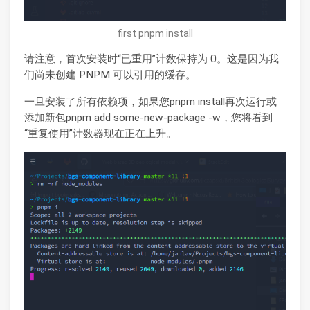
first pnpm install
请注意，首次安装时“已重用”计数保持为 0。这是因为我
们尚未创建 PNPM 可以引用的缓存。
一旦安装了所有依赖项，如果您pnpm install再次运行或
添加新包pnpm add some-new-package -w，您将看到
“重复使用”计数器现在正在上升。