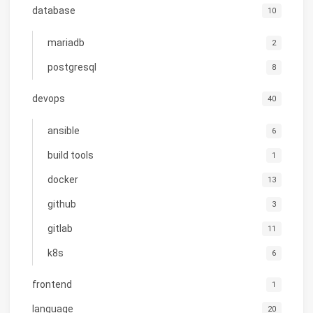
database
10
mariadb
2
postgresql
8
devops
40
ansible
6
build tools
1
docker
13
github
3
gitlab
11
k8s
6
frontend
1
language
20