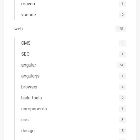
maven
1
vscode
2
web
137
CMS
5
SEO
1
angular
61
angularjs
1
browser
4
build tools
2
components
1
css
5
design
3