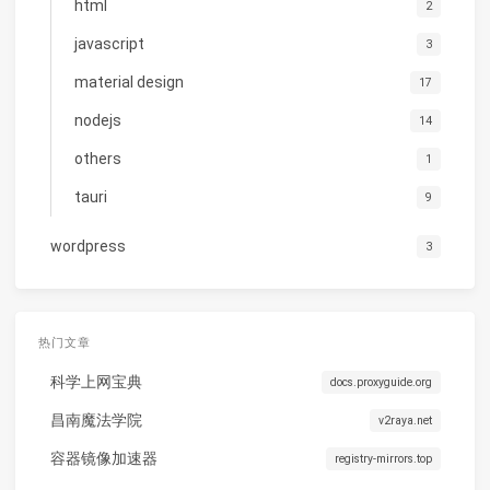
html
2
javascript
3
material design
17
nodejs
14
others
1
tauri
9
wordpress
3
热门文章
科学上网宝典
docs.proxyguide.org
昌南魔法学院
v2raya.net
容器镜像加速器
registry-mirrors.top