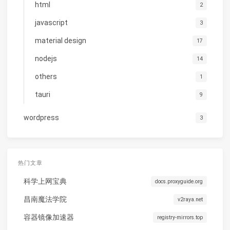
html
2
javascript
3
material design
17
nodejs
14
others
1
tauri
9
wordpress
3
热门文章
科学上网宝典
docs.proxyguide.org
昌南魔法学院
v2raya.net
容器镜像加速器
registry-mirrors.top