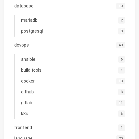
database
10
mariadb
2
postgresql
8
devops
40
ansible
6
build tools
1
docker
13
github
3
gitlab
11
k8s
6
frontend
1
language
20