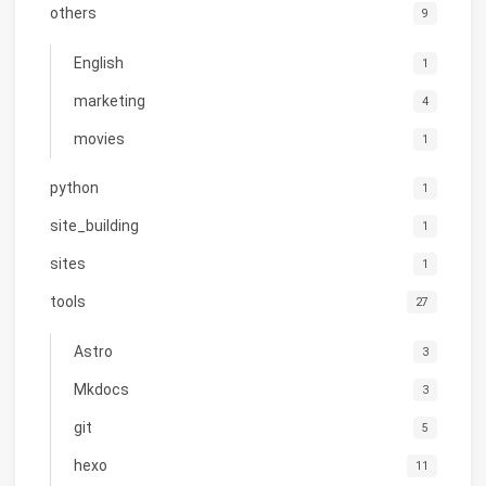
others
9
English
1
marketing
4
movies
1
python
1
site_building
1
sites
1
tools
27
Astro
3
Mkdocs
3
git
5
hexo
11