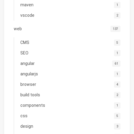
maven
1
vscode
2
web
137
CMS
5
SEO
1
angular
61
angularjs
1
browser
4
build tools
2
components
1
css
5
design
3