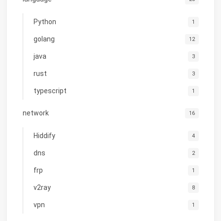
Python
1
golang
12
java
3
rust
3
typescript
1
network
16
Hiddify
4
dns
2
frp
1
v2ray
8
vpn
1