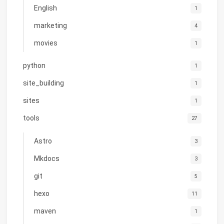
English
1
marketing
4
movies
1
python
1
site_building
1
sites
1
tools
27
Astro
3
Mkdocs
3
git
5
hexo
11
maven
1