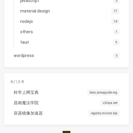
javascript
3
material design
17
nodejs
14
others
1
tauri
9
wordpress
3
热门文章
科学上网宝典
docs.proxyguide.org
昌南魔法学院
v2raya.net
容器镜像加速器
registry-mirrors.top