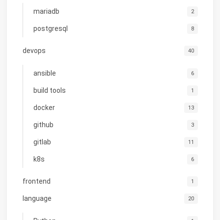
mariadb
2
postgresql
8
devops
40
ansible
6
build tools
1
docker
13
github
3
gitlab
11
k8s
6
frontend
1
language
20