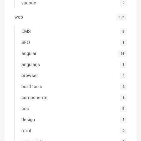
vscode
2
web
137
CMS
5
SEO
1
angular
61
angularjs
1
browser
4
build tools
2
components
1
css
5
design
3
html
2