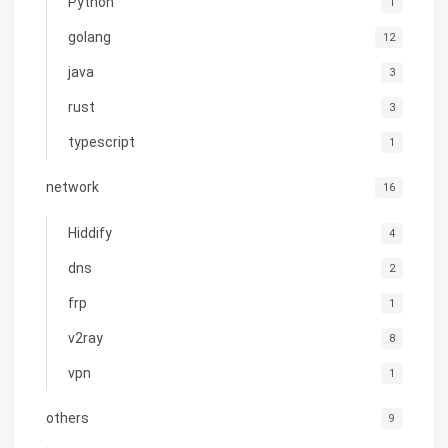
Python
1
golang
12
java
3
rust
3
typescript
1
network
16
Hiddify
4
dns
2
frp
1
v2ray
8
vpn
1
others
9