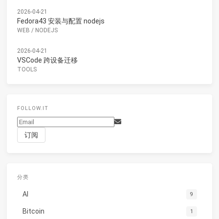
2026-04-21
Fedora43 安装与配置 nodejs
WEB
/
NODEJS
2026-04-21
VSCode 跨设备迁移
TOOLS
FOLLOW.IT
分类
AI
9
Bitcoin
1