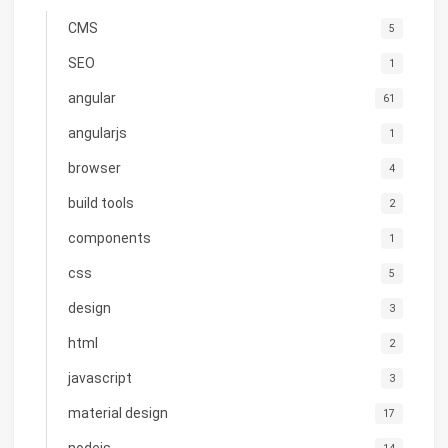
CMS
5
SEO
1
angular
61
angularjs
1
browser
4
build tools
2
components
1
css
5
design
3
html
2
javascript
3
material design
17
nodejs