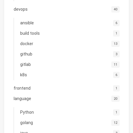
devops
40
ansible
6
build tools
1
docker
13
github
3
gitlab
11
k8s
6
frontend
1
language
20
Python
1
golang
12
java