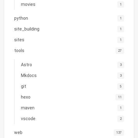
movies
1
python
1
site_building
1
sites
1
tools
27
Astro
3
Mkdocs
3
git
5
hexo
11
maven
1
vscode
2
web
137