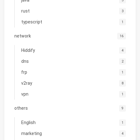
3
rust
3
typescript
1
network
16
Hiddify
4
dns
2
frp
1
v2ray
8
vpn
1
others
9
English
1
marketing
4