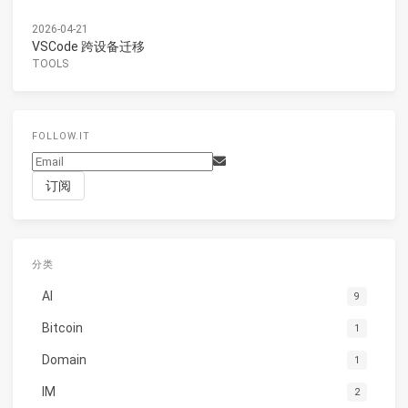
2026-04-21
VSCode 跨设备迁移
TOOLS
FOLLOW.IT
分类
AI
9
Bitcoin
1
Domain
1
IM
2