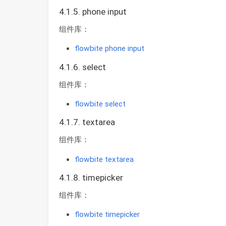
4.1.5. phone input
组件库：
flowbite phone input
4.1.6. select
组件库：
flowbite select
4.1.7. textarea
组件库：
flowbite textarea
4.1.8. timepicker
组件库：
flowbite timepicker