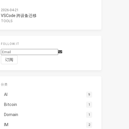
2026-04-21
VSCode 跨设备迁移
TOOLS
FOLLOW.IT
分类
AI
9
Bitcoin
1
Domain
1
IM
2