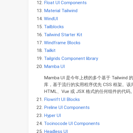
Float UI Components
Material Tailwind
WindUI
Tailblocks
Tailwind Starter Kit
Windframe Blocks
Tailkit
Tailgrids Component library
Mamba UI
Mamba UI 是今年上榜的多个基于 Tailwi
库，基于流行的实用程序优先 CSS 框架。该
HTML、Vue 或 JSX 格式的任何组件的代码
Flowrift UI Blocks
Preline UI Components
Hyper UI
Tocinocode UI Components
Headless UI