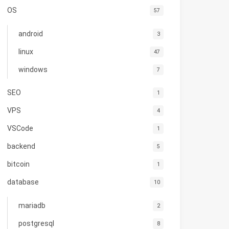
OS
57
android
3
linux
47
windows
7
SEO
1
VPS
4
VSCode
1
backend
5
bitcoin
1
database
10
mariadb
2
postgresql
8