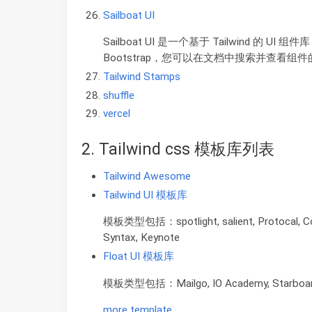
Sailboat UI
Sailboat UI 是一个基于 Tailwind 的
Bootstrap，您可以在文档中搜索并查看组
Tailwind Stamps
shuffle
vercel
2. Tailwind css 模板库列表
Tailwind Awesome
Tailwind UI 模板库
模板类型包括：spotlight, salient, Protocal, Comm
Syntax, Keynote
Float UI 模板库
模板类型包括：Mailgo, IO Academy, Starboard, S
more template