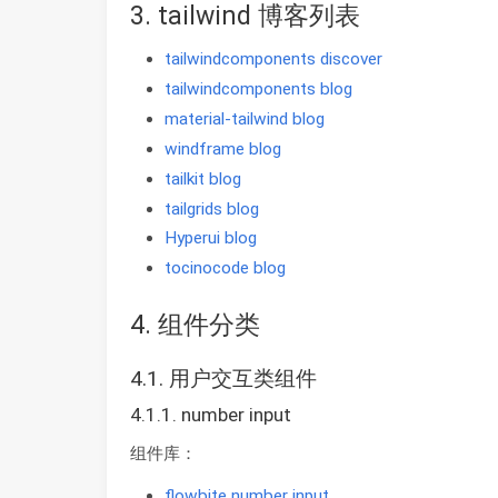
3. tailwind 博客列表
tailwindcomponents discover
tailwindcomponents blog
material-tailwind blog
windframe blog
tailkit blog
tailgrids blog
Hyperui blog
tocinocode blog
4. 组件分类
4.1. 用户交互类组件
4.1.1. number input
组件库：
flowbite number input