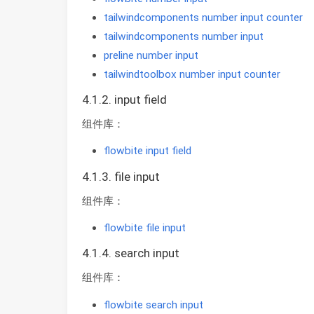
tailwindcomponents number input counter
tailwindcomponents number input
preline number input
tailwindtoolbox number input counter
4.1.2. input field
组件库：
flowbite input field
4.1.3. file input
组件库：
flowbite file input
4.1.4. search input
组件库：
flowbite search input