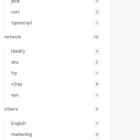
java
3
rust
3
typescript
1
network
16
Hiddify
4
dns
2
frp
1
v2ray
8
vpn
1
others
9
English
1
marketing
4