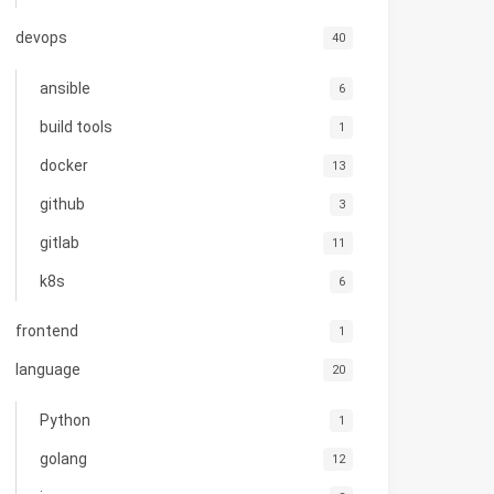
devops
40
ansible
6
build tools
1
docker
13
github
3
gitlab
11
k8s
6
frontend
1
language
20
Python
1
golang
12