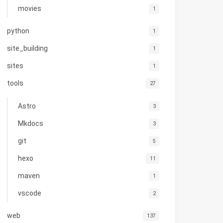
movies
1
python
1
site_building
1
sites
1
tools
27
Astro
3
Mkdocs
3
git
5
hexo
11
maven
1
vscode
2
web
137