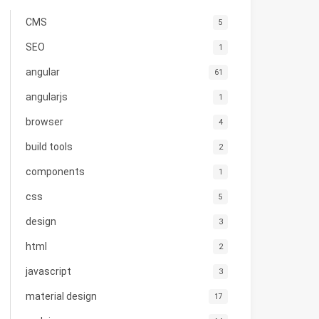
CMS
5
SEO
1
angular
61
angularjs
1
browser
4
build tools
2
components
1
css
5
design
3
html
2
javascript
3
material design
17