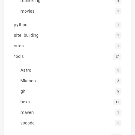
marketing
4
movies
1
python
1
site_building
1
sites
1
tools
27
Astro
3
Mkdocs
3
git
5
hexo
11
maven
1
vscode
2