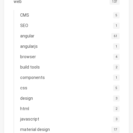
web
137
CMS
5
SEO
1
angular
61
angularjs
1
browser
4
build tools
2
components
1
css
5
design
3
html
2
javascript
3
material design
17