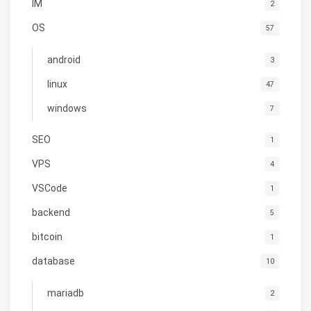
IM
2
OS
57
android
3
linux
47
windows
7
SEO
1
VPS
4
VSCode
1
backend
5
bitcoin
1
database
10
mariadb
2