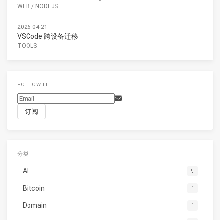
WEB
/
NODEJS
2026-04-21
VSCode 跨设备迁移
TOOLS
FOLLOW.IT
分类
AI
9
Bitcoin
1
Domain
1