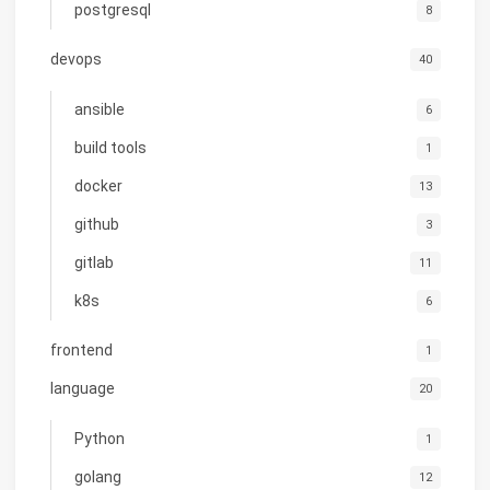
postgresql
8
devops
40
ansible
6
build tools
1
docker
13
github
3
gitlab
11
k8s
6
frontend
1
language
20
Python
1
golang
12