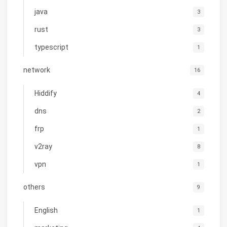
java
3
rust
3
typescript
1
network
16
Hiddify
4
dns
2
frp
1
v2ray
8
vpn
1
others
9
English
1