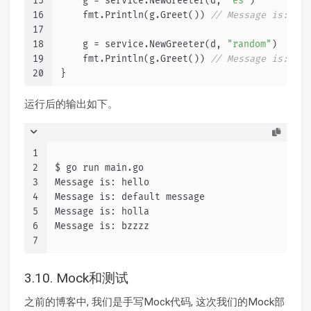
15
    g = service.NewGreeter(d, 
"es"
)
16
    fmt.Println(g.Greet()) 
// Message is: hol
17
18
    g = service.NewGreeter(d, 
"random"
)
19
    fmt.Println(g.Greet()) 
// Message is: bzz
20
}
运行后的输出如下。
1
2
$ go run main.go
3
Message is: hello
4
Message is: default message
5
Message is: holla
6
Message is: bzzzz
7
3.10. Mock和测试
之前的博客中, 我们是手写Mock代码, 这次我们的Mock部