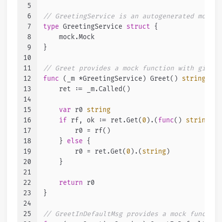
5
6
// GreetingService is an autogenerated mock t
7
type
 GreetingService 
struct
 {
8
    mock.Mock
9
}
10
11
// Greet provides a mock function with given 
12
func
(_m *GreetingService)
 Greet() 
string
 {
13
    ret := _m.Called()
14
15
var
 r0 
string
16
if
 rf, ok := ret.Get(
0
).(
func
()
string
); 
17
        r0 = rf()
18
    } 
else
 {
19
        r0 = ret.Get(
0
).(
string
)
20
    }
21
22
return
 r0
23
}
24
25
// GreetInDefaultMsg provides a mock function