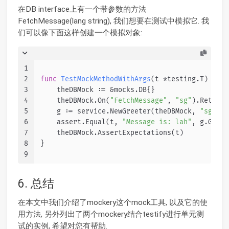
在DB interface上有一个带参数的方法
FetchMessage(lang string), 我们想要在测试中模拟它. 我
们可以像下面这样创建一个模拟对象:
1
2
func
TestMockMethodWithArgs
(t *testing.T)
 {
3
    theDBMock := &mocks.DB{}
4
    theDBMock.On(
"FetchMessage"
, 
"sg"
).Return(
5
    g := service.NewGreeter(theDBMock, 
"sg"
)
6
    assert.Equal(t, 
"Message is: lah"
, g.Greet
7
    theDBMock.AssertExpectations(t)
8
}
9
6. 总结
在本文中我们介绍了mockery这个mock工具, 以及它的使
用方法, 另外列出了两个mockery结合testify进行单元测
试的实例, 希望对您有帮助.