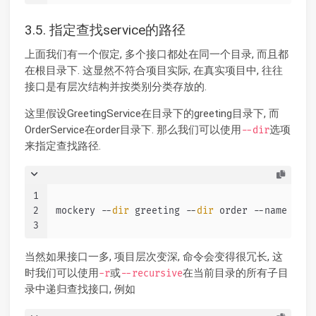
3.5. 指定查找service的路径
上面我们有一个假定, 多个接口都处在同一个目录, 而且都
在根目录下. 这显然不符合项目实际, 在真实项目中, 往往
接口是有层次结构并按类别分类存放的.
这里假设GreetingService在目录下的greeting目录下, 而
OrderService在order目录下. 那么我们可以使用
选项
--dir
来指定查找路径.
1
2
mockery --
dir
 greeting --
dir
 order --name 
"Gre
3
当然如果接口一多, 项目层次变深, 命令会变得很冗长, 这
时我们可以使用
或
在当前目录的所有子目
-r
--recursive
录中递归查找接口, 例如