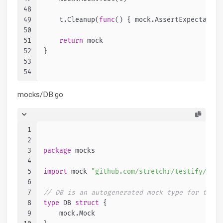
48
49
    t.Cleanup(
func
()
 { mock.AssertExpectation
50
51
return
 mock
52
}
53
54
mocks/DB.go
1
2
3
package
 mocks
4
5
import
 mock 
"github.com/stretchr/testify/mock
6
7
// DB is an autogenerated mock type for the D
8
type
 DB 
struct
 {
9
    mock.Mock