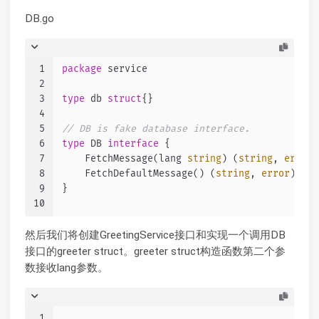
DB.go
1
package
 service
2
3
type
 db 
struct
{}
4
5
// DB is fake database interface.
6
type
 DB 
interface
 {
7
    FetchMessage(lang 
string
) (
string
, 
error
)
8
    FetchDefaultMessage() (
string
, 
error
)
9
}
10
然后我们将创建GreetingService接口和实现一个调用DB
接口的greeter struct。greeter struct构造函数第二个参
数接收lang参数。
1