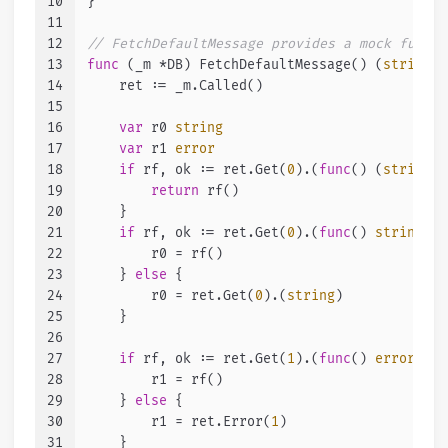
10
}
11
12
// FetchDefaultMessage provides a mock functi
13
func
(_m *DB)
 FetchDefaultMessage() (
string
, 
14
    ret := _m.Called()
15
16
var
 r0 
string
17
var
 r1 
error
18
if
 rf, ok := ret.Get(
0
).(
func
()
 (
string
, 
19
return
 rf()
20
    }
21
if
 rf, ok := ret.Get(
0
).(
func
()
string
); 
22
        r0 = rf()
23
    } 
else
 {
24
        r0 = ret.Get(
0
).(
string
)
25
    }
26
27
if
 rf, ok := ret.Get(
1
).(
func
()
error
); o
28
        r1 = rf()
29
    } 
else
 {
30
        r1 = ret.Error(
1
)
31
    }