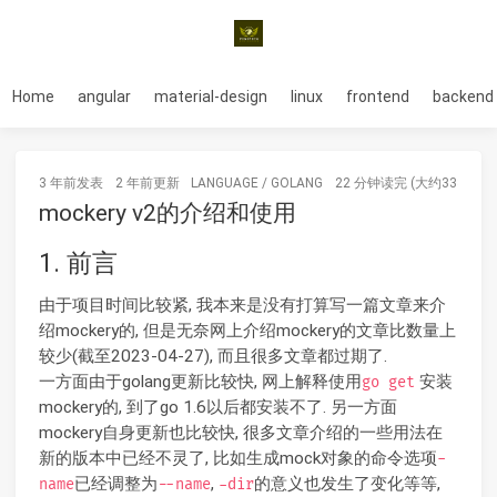
Home
angular
material-design
linux
frontend
backend
3 年前
发表
2 年前
更新
LANGUAGE
/
GOLANG
22 分钟读完 (大约3331个字
mockery v2的介绍和使用
1. 前言
由于项目时间比较紧, 我本来是没有打算写一篇文章来介
绍mockery的, 但是无奈网上介绍mockery的文章比数量上
较少(截至2023-04-27), 而且很多文章都过期了.
一方面由于golang更新比较快, 网上解释使用
安装
go get
mockery的, 到了go 1.6以后都安装不了. 另一方面
mockery自身更新也比较快, 很多文章介绍的一些用法在
新的版本中已经不灵了, 比如生成mock对象的命令选项
-
已经调整为
,
的意义也发生了变化等等,
name
--name
-dir