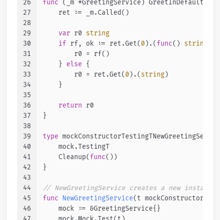
26
func
(_m *GreetingService)
 GreetInDefaultMsg(
27
    ret := _m.Called()
28
29
var
 r0 
string
30
if
 rf, ok := ret.Get(
0
).(
func
()
string
); 
31
        r0 = rf()
32
    } 
else
 {
33
        r0 = ret.Get(
0
).(
string
)
34
    }
35
36
return
 r0
37
}
38
39
type
 mockConstructorTestingTNewGreetingServic
40
    mock.TestingT
41
    Cleanup(
func
()
)
42
}
43
44
// NewGreetingService creates a new instance 
45
func
NewGreetingService
(t mockConstructorTest
46
    mock := &GreetingService{}
47
    mock.Mock.Test(t)