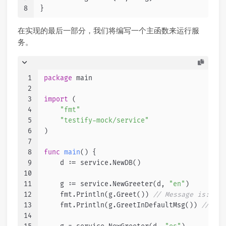
8
}
在实现的最后一部分，我们将编写一个主函数来运行服
务。
1
package
 main
2
3
import
 (
4
"fmt"
5
"testify-mock/service"
6
)
7
8
func
main
()
 {
9
    d := service.NewDB()
10
11
    g := service.NewGreeter(d, 
"en"
)
12
    fmt.Println(g.Greet()) 
// Message is: hel
13
    fmt.Println(g.GreetInDefaultMsg()) 
// Mes
14