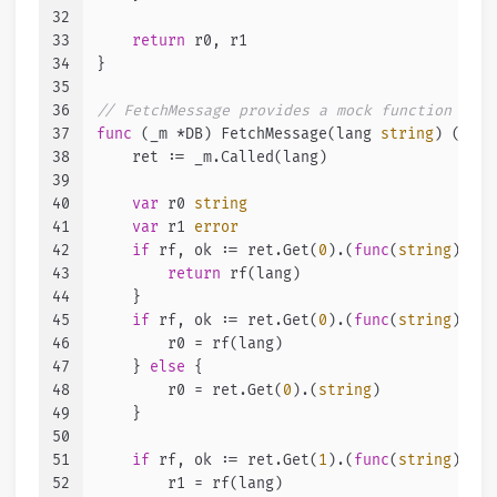
32
33
return
 r0, r1
34
}
35
36
// FetchMessage provides a mock function with
37
func
(_m *DB)
 FetchMessage(lang 
string
) (
stri
38
    ret := _m.Called(lang)
39
40
var
 r0 
string
41
var
 r1 
error
42
if
 rf, ok := ret.Get(
0
).(
func
(
string
)
 (
st
43
return
 rf(lang)
44
    }
45
if
 rf, ok := ret.Get(
0
).(
func
(
string
)
str
46
        r0 = rf(lang)
47
    } 
else
 {
48
        r0 = ret.Get(
0
).(
string
)
49
    }
50
51
if
 rf, ok := ret.Get(
1
).(
func
(
string
)
err
52
        r1 = rf(lang)