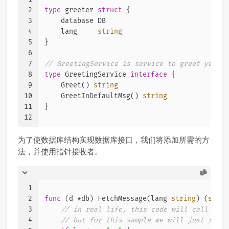
2
type
 greeter 
struct
 {
3
    database DB
4
    lang     
string
5
}
6
7
// GreetingService is service to greet your f
8
type
 GreetingService 
interface
 {
9
    Greet() 
string
10
    GreetInDefaultMsg() 
string
11
}
12
为了使数据库结构实现数据库接口，我们将添加所需的方
法，并使用指针接收者。
1
2
func
(d *db)
 FetchMessage(lang 
string
) (
strin
3
// in real life, this code will call an e
4
// but for this sample we will just retur