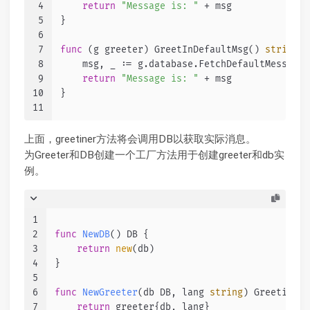
4
return
"Message is: "
 + msg
5
}
6
7
func
(g greeter)
 GreetInDefaultMsg() 
string
 {
8
    msg, _ := g.database.FetchDefaultMessage(
9
return
"Message is: "
 + msg
10
}
11
上面，greetiner方法将会调用DB以获取实际消息。
为Greeter和DB创建一个工厂方法用于创建greeter和db实
例。
1
2
func
NewDB
()
 DB {
3
return
new
(db)
4
}
5
6
func
NewGreeter
(db DB, lang 
string
)
 GreetingSe
7
return
 greeter{db, lang}