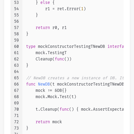
53
    } 
else
 {
54
        r1 = ret.Error(
1
)
55
    }
56
57
return
 r0, r1
58
}
59
60
type
 mockConstructorTestingTNewDB 
interface
 {
61
    mock.TestingT
62
    Cleanup(
func
()
)
63
}
64
65
// NewDB creates a new instance of DB. It als
66
func
NewDB
(t mockConstructorTestingTNewDB)
 *D
67
    mock := &DB{}
68
    mock.Mock.Test(t)
69
70
    t.Cleanup(
func
()
 { mock.AssertExpectation
71
72
return
 mock
73
}