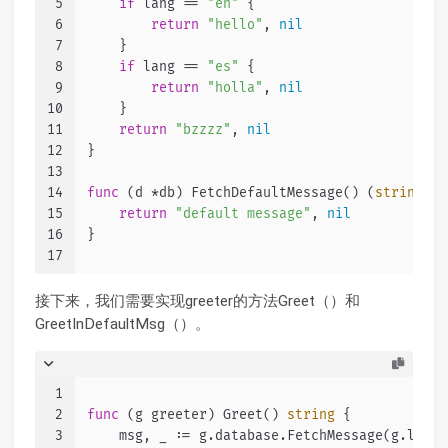
5
if
 lang == 
"en"
 {
6
return
"hello"
, 
nil
7
    }
8
if
 lang == 
"es"
 {
9
return
"holla"
, 
nil
10
    }
11
return
"bzzzz"
, 
nil
12
}
13
14
func
(d *db)
 FetchDefaultMessage() (
string
, 
e
15
return
"default message"
, 
nil
16
}
17
接下来，我们需要实现greeter的方法Greet（）和
GreetInDefaultMsg（）。
1
2
func
(g greeter)
 Greet() 
string
 {
3
    msg, _ := g.database.FetchMessage(g.lang)