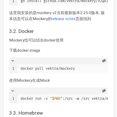
1
go install github.com/vektra/mockery/v2@v2.25.
这里我安装的是mockery v2当前最新版本2.25.0版本, 版
本信息可以在Mockery的
release notes
页面找到
3.2. Docker
Mockery也可以结合docker使用
下载docker image
1
docker pull vektra/mockery
使用Mockery生成Mock
1
docker run -v 
"
$PWD
"
:/src -w /src vektra/mocke
3.3. Homebrew