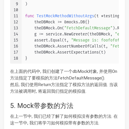
9
)
10
11
func
TestMockMethodWithoutArgs
(t *testing.T)
 
12
    theDBMock := &mocks.DB{}                 
13
    theDBMock.On(
"FetchDefaultMessage"
).Retur
14
    g := service.NewGreeter(theDBMock, 
"en"
) 
15
    assert.Equal(t, 
"Message is: foofofofof"
,
16
    theDBMock.AssertNumberOfCalls(t, 
"FetchDe
17
    theDBMock.AssertExpectations(t)          
18
}
在上面的代码中, 我们创建了一个dbMock对象, 并使用On
方法指定了要模拟的方法FetchDefaultMessage().
然后, 我们使用Return方法指定了模拟方法的返回值. 当该
方法被调用时, 将返回我们指定的模拟值.
5. Mock带参数的方法
在上一节中, 我们已经了解了如何模拟没有参数的方法. 在
这一节中, 我们将学习如何模拟带有参数的方法.