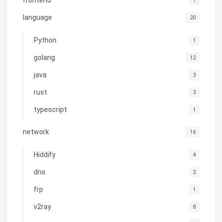
frontend
1
language
20
Python
1
golang
12
java
3
rust
3
typescript
1
network
16
Hiddify
4
dns
2
frp
1
v2ray
8