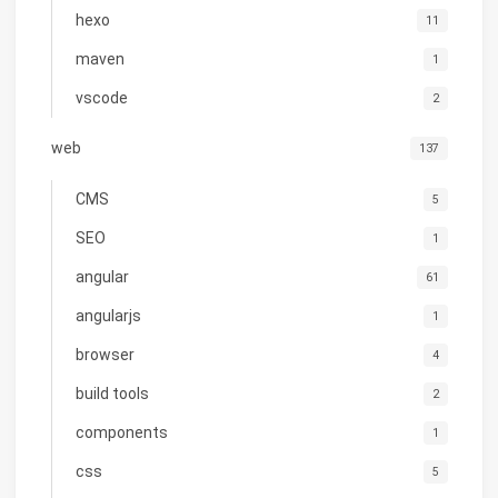
hexo
11
maven
1
vscode
2
web
137
CMS
5
SEO
1
angular
61
angularjs
1
browser
4
build tools
2
components
1
css
5