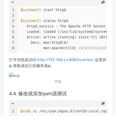
1
$systemctl
 start httpd
2
3
$systemctl
 status httpd
4
   httpd.service - The Apache HTTP Server
5
   Loaded: loaded (/usr/lib/systemd/system/htt
6
   Active: active (running) since Fri 2021-02-
7
     Docs: man:httpd(8)
8
           man:apachectl(8) 
#设置为开机启动$system
打开浏览器访问
http://192.168.x.x:8085/centos/
这里的
ip 替换成自己的服务器ip
img
4.4. 修改或添加yum源测试
1
$sudo
 vi /etc/yum.repos.d/CentOS-Local.repo