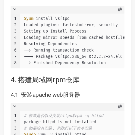
1
$yum
 install vsftpd
2
Loaded plugins: fastestmirror, security
3
Setting up Install Process
4
Loading mirror speeds from cached hostfile
5
Resolving Dependencies
6
--> Running transaction check
7
---> Package vsftpd.x86_64 0:2.2.2-24.el6 will
8
--> Finished Dependency Resolution
4. 搭建局域网rpm仓库
4.1. 安装apache web服务器
1
# 检查是否以及安装httpd$rpm -q httpd
2
package httpd is not installed
3
# 如果没有安装, 则执行以下命令安装
4
$sudo
 yum -y install httpd 