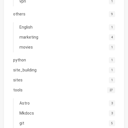
vpn
1
others
9
English
1
marketing
4
movies
1
python
1
site_building
1
sites
1
tools
27
Astro
3
Mkdocs
3
git
5