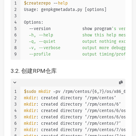
1
$createrepo
 --
help
2
Usage: genpkgmetadata.py [options]
3
4
Options:
5
  --version             show program
's version
6
  -h, --help            show this help message
7
  -q, --quiet           output nothing except 
8
  -v, --verbose         output more debugging 
9
  --profile             output timing/profile 
3.2. 创建RPM仓库
1
$sudo
mkdir
 -pv /rpm/centos/{6,7}/os/x86_64mkd
2
mkdir
: created directory ‘/rpm/centos’
3
mkdir
: created directory ‘/rpm/centos/6’
4
mkdir
: created directory ‘/rpm/centos/6/os’
5
mkdir
: created directory ‘/rpm/centos/6/os/x86
6
mkdir
: created directory ‘/rpm/centos/7’
7
mkdir
: created directory ‘/rpm/centos/7/os’