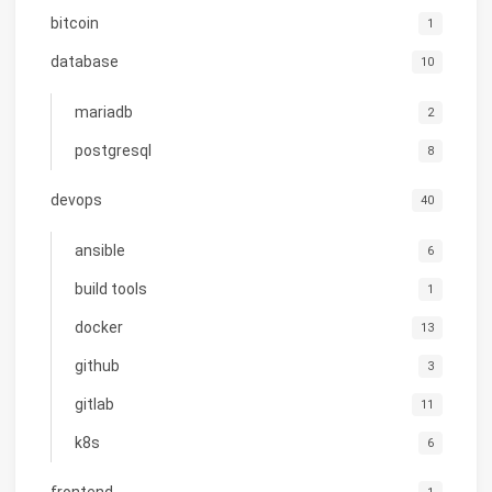
bitcoin
1
database
10
mariadb
2
postgresql
8
devops
40
ansible
6
build tools
1
docker
13
github
3
gitlab
11
k8s
6