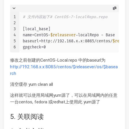
1
# 文件内容如下# CentOS-7-localRepo.repo
2
3
[local_base]
4
name=CentOS-
$releasever
-localRepo - Base
5
baseurl=http://192.168.x.x:8085/centos/
$releas
6
gpgcheck=0
修改之前创建的CentOS-Local.repo 中的baseurl为
http://192.168.x.x:8085/centos/$releasever/os/$basea
rch
清空缓存 yum clean all
这样就可以使用局域网yum源了，可以在局域网内的任意
一台centos, fedora 或redhat上使用此 yum源了
5. 关联阅读