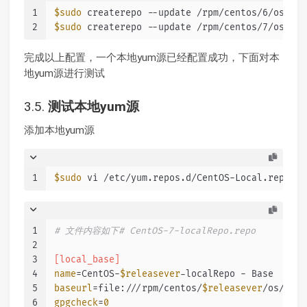
1
$sudo
 createrepo --update /rpm/centos/6/os/x86
2
$sudo
 createrepo --update /rpm/centos/7/os/x86
完成以上配置，一个本地yum源已经配置成功，下面对本
地yum源进行测试
3.5.
测试本地yum源
添加本地yum源
1
$sudo
 vi /etc/yum.repos.d/CentOS-Local.repo
1
# 文件内容如下# CentOS-7-localRepo.repo
2
3
[local_base]
4
name
=CentOS-
$releasever
-localRepo - Base
5
baseurl
=file:///rpm/centos/
$releasever
/os/
$bas
6
gpgcheck
=
0