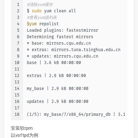
1
#清除yum缓存
2
$ 
sudo
 yum clean all
3
#查看yum源列表
4
$yum
 repolist
5
Loaded plugins: fastestmirror
6
Determining fastest mirrors
7
* base: mirrors.cqu.edu.cn
8
* extras: mirrors.tuna.tsinghua.edu.cn
9
* updates: mirrors.cqu.edu.cn
10
base | 3.6 kB 00:00:00
11
12
extras | 2.9 kB 00:00:00
13
14
my_base | 2.9 kB 00:00:00
15
16
updates | 2.9 kB 00:00:00
17
18
(1/5): my_base/7/x86_64/primary_db | 3.1 kB 0
安装软rpm
以vsftpd为例