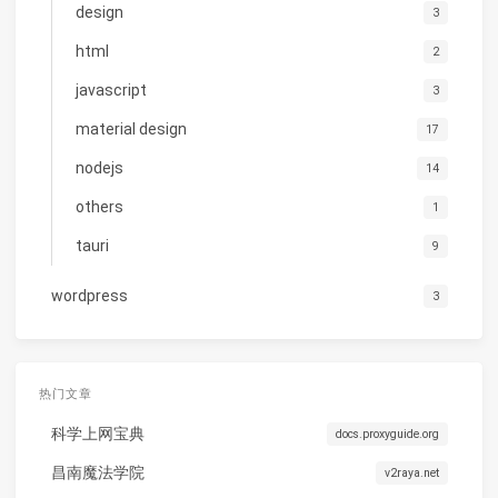
design
3
html
2
javascript
3
material design
17
nodejs
14
others
1
tauri
9
wordpress
3
热门文章
科学上网宝典
docs.proxyguide.org
昌南魔法学院
v2raya.net