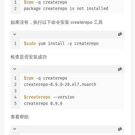
1
$rpm
 -q createrepo
2
package createrepo is not installed
如果没有，执行以下命令安装 createrepo 工具
1
$sudo
 yum install -y createrepo
检查是否安装成功
1
$rpm
 -q createrepo
2
createrepo-0.9.9-28.el7.noarch
3
4
$createrepo
 --version
5
createrepo 0.9.9
查看帮助