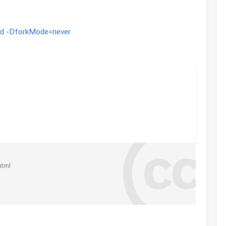
and -DforkMode=never
html