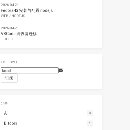
2026-04-21
Fedora43 安装与配置 nodejs
WEB
/
NODEJS
2026-04-21
VSCode 跨设备迁移
TOOLS
FOLLOW.IT
分类
AI
9
Bitcoin
1