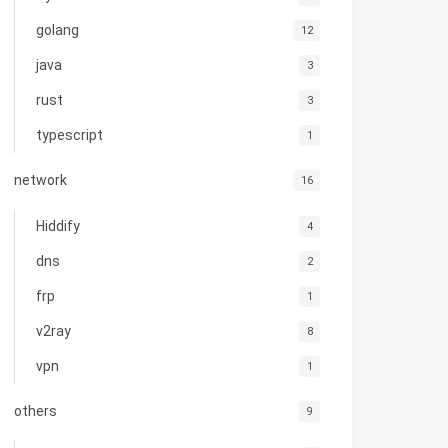
golang
12
java
3
rust
3
typescript
1
network
16
Hiddify
4
dns
2
frp
1
v2ray
8
vpn
1
others
9