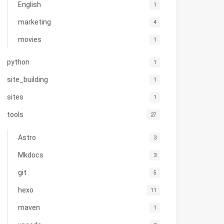
English
1
marketing
4
movies
1
python
1
site_building
1
sites
1
tools
27
Astro
3
Mkdocs
3
git
5
hexo
11
maven
1