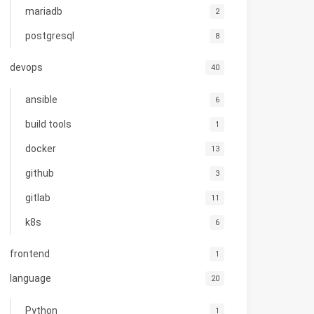
mariadb
2
postgresql
8
devops
40
ansible
6
build tools
1
docker
13
github
3
gitlab
11
k8s
6
frontend
1
language
20
Python
1