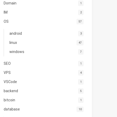
Domain
1
IM
2
OS
57
android
3
linux
47
windows
7
SEO
1
VPS
4
VSCode
1
backend
5
bitcoin
1
database
10