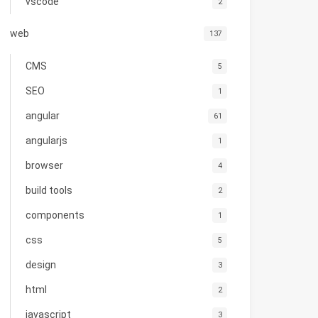
vscode
2
web
137
CMS
5
SEO
1
angular
61
angularjs
1
browser
4
build tools
2
components
1
css
5
design
3
html
2
javascript
3