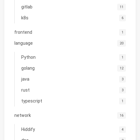
gitlab
11
k8s
6
frontend
1
language
20
Python
1
golang
12
java
3
rust
3
typescript
1
network
16
Hiddify
4