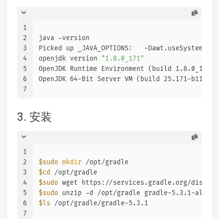
1
2
java -version
3
Picked up _JAVA_OPTIONS:   -Dawt.useSystemAAFo
4
openjdk version 
"1.8.0_171"
5
OpenJDK Runtime Environment (build 1.8.0_171-8
6
OpenJDK 64-Bit Server VM (build 25.171-b11, mi
7
3. 安装
1
2
$sudo
mkdir
 /opt/gradle
3
$cd
 /opt/gradle
4
$sudo
 wget https://services.gradle.org/distrib
5
$sudo
 unzip -d /opt/gradle gradle-5.3.1-all.zi
6
$ls
 /opt/gradle/gradle-5.3.1
7