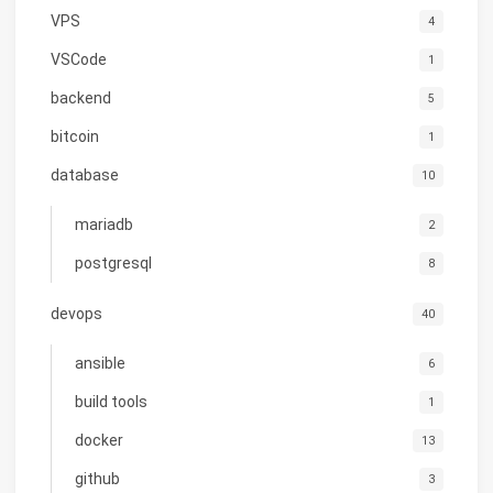
VPS
4
VSCode
1
backend
5
bitcoin
1
database
10
mariadb
2
postgresql
8
devops
40
ansible
6
build tools
1
docker
13
github
3