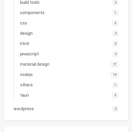
build tools
2
components
1
css
5
design
3
html
2
javascript
3
material design
17
nodejs
14
others
1
tauri
9
wordpress
3