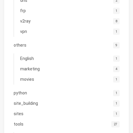
dns
2
frp
1
v2ray
8
vpn
1
others
9
English
1
marketing
4
movies
1
python
1
site_building
1
sites
1
tools
27