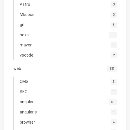
Astro
3
Mkdocs
3
git
5
hexo
11
maven
1
vscode
2
web
137
CMS
5
SEO
1
angular
61
angularjs
1
browser
4