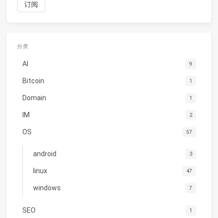
分类
AI
9
Bitcoin
1
Domain
1
IM
2
OS
57
android
3
linux
47
windows
7
SEO
1