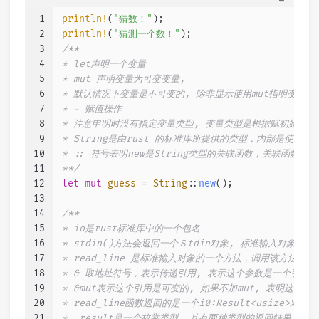
1
println!
(
"猜数！"
);
2
println!
(
"猜测一个数！"
);
3
/**
4
* let声明一个变量
5
* mut 声明变量为可变变量,
6
* 默认情况下变量是不可变的, 除非显示使用mut指明变量为
7
* = 赋值操作
8
* 注意申明时没有指定变量类型, 变量类型是根据赋初始值时
9
* String是由rust 的标准库所提供的类型，内部是使用ut
10
* :: 符号表明new是String类型的关联函数，关联函数
11
**/
12
let
mut 
guess
 = 
String
::
new
();
13
14
/**
15
* io是rust标准库中的一个包名
16
* stdin()方法会返回一个Ｓtdin对象, 标准输入对象
17
* read_line 是标准输入对象的一个方法，调用该方法
18
* & 取地址符号，表示传递引用, 表示这个参数是一个引用r
19
* &mut表示这个引用是可变的, 如果不加mut, 表明这个
20
* read_line函数返回的是一个i0:Result<usize>对象
21
*  result是一个枚举类型, 其有两种类型的返回结果, 一种