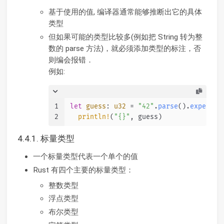
基于使用的值, 编译器通常能够推断出它的具体
类型
但如果可能的类型比较多(例如把 String 转为整
数的 parse 方法)，就必须添加类型的标注，否
则编会报错．
例如:
1
let
guess
: 
u32
 = 
"42"
.
parse
().
expect
(
"
2
println!
(
"{}"
, guess)
4.4.1. 标量类型
一个标量类型代表一个单个的值
Rust 有四个主要的标量类型：
整数类型
浮点类型
布尔类型