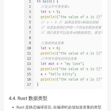
1
fn
main
() {
2
//定义不可变变量x
3
let
x
 = 
5
;
4
println!
(
"the value of x is {}"
, x)
5
// x = 6 // 如果这里给x赋值会报错
6
// 但是如果我们声明一个同名的新的变量，就
7
// 我们甚至可以改变x的数据类型, 甚至可以
8
9
//新的同名变量
10
let
x
 = 
6
;
11
println!
(
"the value of x is {}"
, x)
12
//不同可变性的同名变量
13
let
mut 
x
 = 
"my love"
;
14
println!
(
"the value of x is {}"
, x)
15
  x = 
"hello kitty"
;
16
println!
(
"the value of x is {}"
, x)
17
}
4.4. Rust 数据类型
Rust 是静态编译语言, 在编译时必须知道变量的类型