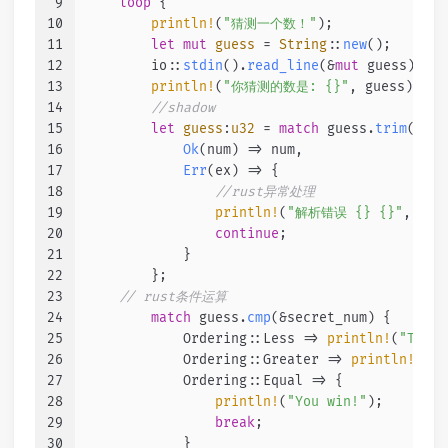
9
loop
 {
10
println!
(
"猜测一个数！"
);
11
let
mut 
guess
 = 
String
::
new
();
12
        io::
stdin
().
read_line
(&
mut
 guess).
exp
13
println!
(
"你猜测的数是: {}"
, guess);
14
//shadow
15
let
guess
:
u32
 = 
match
 guess.
trim
().
pa
16
Ok
(num) => num,
17
Err
(ex) => {
18
//rust异常处理
19
println!
(
"解析错误 {} {}"
, gue
20
continue
;
21
            }
22
        };
23
// rust条件运算
24
match
 guess.
cmp
(&secret_num) {
25
            Ordering::Less => 
println!
(
"Too s
26
            Ordering::Greater => 
println!
(
"To
27
            Ordering::Equal => {
28
println!
(
"You win!"
);
29
break
;
30
            }