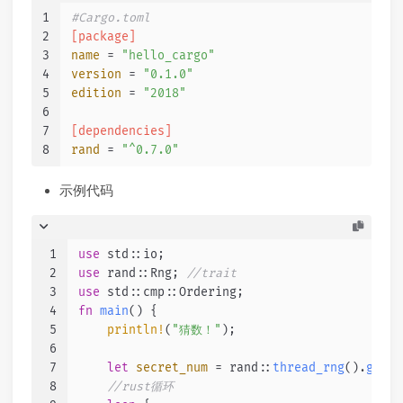
1
#Cargo.toml
2
[package]
3
name
 = 
"hello_cargo"
4
version
 = 
"0.1.0"
5
edition
 = 
"2018"
6
7
[dependencies]
8
rand
 = 
"^0.7.0"
示例代码
1
use
 std::io;
2
use
 rand::Rng; 
//trait
3
use
 std::cmp::Ordering;
4
fn
main
() {
5
println!
(
"猜数！"
);
6
7
let
secret_num
 = rand::
thread_rng
().
gen_r
8
//rust循环