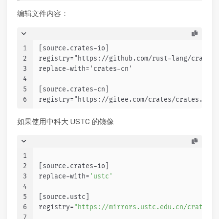
编辑文件内容：
1
[source.crates-io]
2
registry="https://github.com/rust-lang/cr
3
replace-with='crates-cn'
4
5
[source.crates-cn]
6
registry="https://gitee.com/crates/crates.io-i
如果使用中科大 USTC 的镜像
1
2
[source.crates-io]
3
replace-with=
'ustc'
4
5
[source.ustc]
6
registry=
"https://mirrors.ustc.edu.cn/crates.i
7