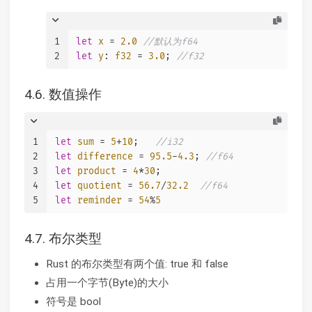
1
let
x
 = 
2.0
//默认为f64
2
let
y
: 
f32
 = 
3.0
; 
//f32
4.6. 数值操作
1
let
sum
 = 
5
+
10
;   
//i32
2
let
difference
 = 
95.5
-
4.3
; 
//f64
3
let
product
 = 
4
*
30
;
4
let
quotient
 = 
56.7
/
32.2
//f64
5
let
reminder
 = 
54
%
5
4.7. 布尔类型
Rust 的布尔类型有两个值: true 和 false
占用一个字节(Byte)的大小
符号是 bool