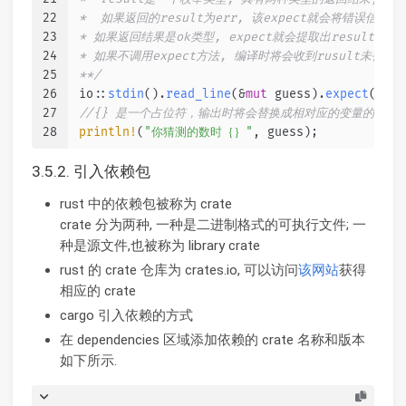
22
*  如果返回的result为err, 该expect就会将错误信息
23
* 如果返回结果是ok类型, expect就会提取出result
24
* 如果不调用expect方法, 编译时将会收到rusult未被使
25
**/
26
io::
stdin
().
read_line
(&
mut
 guess).
expect
(
"无
27
//{} 是一个占位符，输出时将会替换成相对应的变量的值
28
println!
(
"你猜测的数时｛｝"
, guess);
3.5.2. 引入依赖包
rust 中的依赖包被称为 crate
crate 分为两种, 一种是二进制格式的可执行文件; 一
种是源文件,也被称为 library crate
rust 的 crate 仓库为 crates.io, 可以访问
该网站
获得
相应的 crate
cargo 引入依赖的方式
在 dependencies 区域添加依赖的 crate 名称和版本
如下所示.