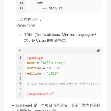
11
└── src
12
      └── main.rs
目录结构说明：
Cargo.toml:
TOML(Tom’s obvious, Minimal Language)格
式，是 Cargo 的配置格式
1
[package]
2
name
 = 
"hello_cargo"
3
version
 = 
"0.1.0"
4
edition
 = 
"2018"
5
6
# See more keys and their definitions at h
7
8
[dependencies]
[package], 是一个项目信息区域，表示下方内容是用