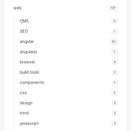
web
137
CMS
5
SEO
1
angular
61
angularjs
1
browser
4
build tools
2
components
1
css
5
design
3
html
2
javascript
3