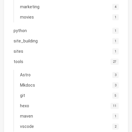
marketing
4
movies
1
python
1
site_building
1
sites
1
tools
27
Astro
3
Mkdocs
3
git
5
hexo
11
maven
1
vscode
2