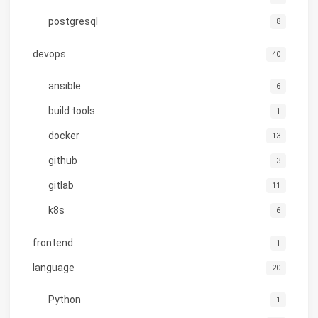
postgresql
8
devops
40
ansible
6
build tools
1
docker
13
github
3
gitlab
11
k8s
6
frontend
1
language
20
Python
1