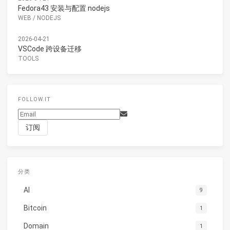
Fedora43 安装与配置 nodejs
WEB
/
NODEJS
2026-04-21
VSCode 跨设备迁移
TOOLS
FOLLOW.IT
分类
AI
9
Bitcoin
1
Domain
1