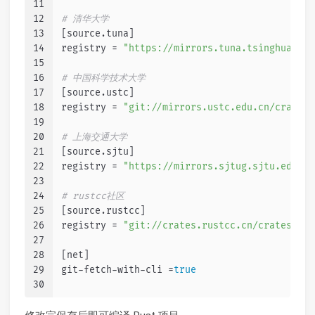
11
12
# 清华大学
13
[source.tuna]
14
registry = 
"https://mirrors.tuna.tsinghua.edu
15
16
# 中国科学技术大学
17
[source.ustc]
18
registry = 
"git://mirrors.ustc.edu.cn/crates.
19
20
# 上海交通大学
21
[source.sjtu]
22
registry = 
"https://mirrors.sjtug.sjtu.edu.cn
23
24
# rustcc社区
25
[source.rustcc]
26
registry = 
"git://crates.rustcc.cn/crates.io-
27
28
[net]
29
git-fetch-with-cli =
true
30