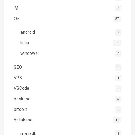
IM
2
OS
57
android
3
linux
47
windows
7
SEO
1
VPS
4
VSCode
1
backend
5
bitcoin
1
database
10
mariadb
2