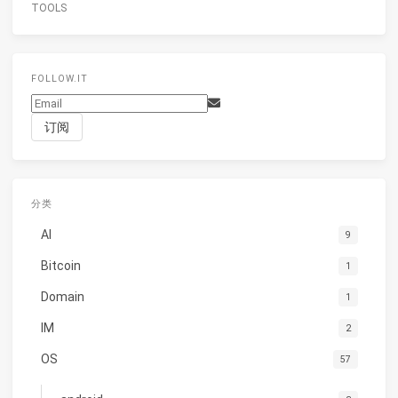
TOOLS
FOLLOW.IT
分类
AI
9
Bitcoin
1
Domain
1
IM
2
OS
57