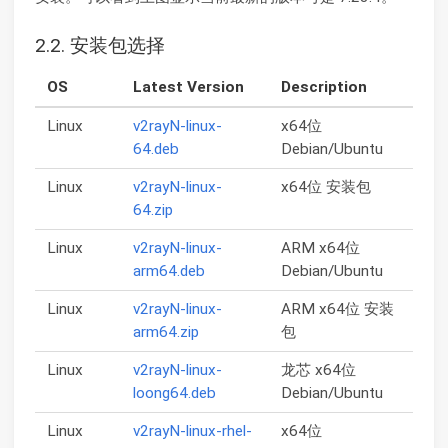
2.2. 安装包选择
OS
Latest Version
Description
Linux
v2rayN-linux-
x64位
64.deb
Debian/Ubuntu
Linux
v2rayN-linux-
x64位 安装包
64.zip
Linux
v2rayN-linux-
ARM x64位
arm64.deb
Debian/Ubuntu
Linux
v2rayN-linux-
ARM x64位 安装
arm64.zip
包
Linux
v2rayN-linux-
龙芯 x64位
loong64.deb
Debian/Ubuntu
Linux
v2rayN-linux-rhel-
x64位