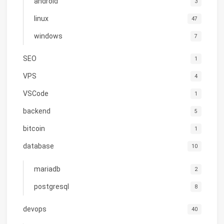
android
3
linux
47
windows
7
SEO
1
VPS
4
VSCode
1
backend
5
bitcoin
1
database
10
mariadb
2
postgresql
8
devops
40