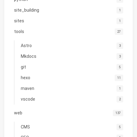
site_building
1
sites
1
tools
27
Astro
3
Mkdocs
3
git
5
hexo
11
maven
1
vscode
2
web
137
CMS
5