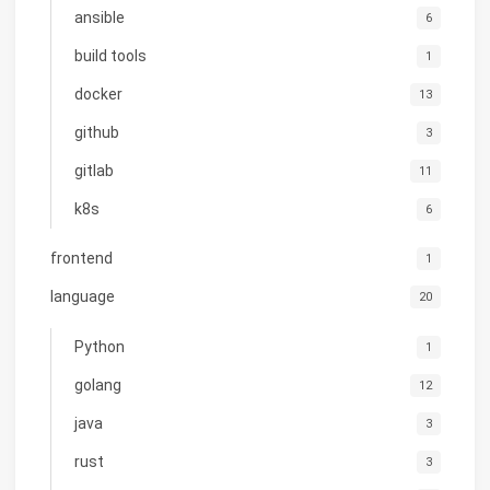
ansible
6
build tools
1
docker
13
github
3
gitlab
11
k8s
6
frontend
1
language
20
Python
1
golang
12
java
3
rust
3