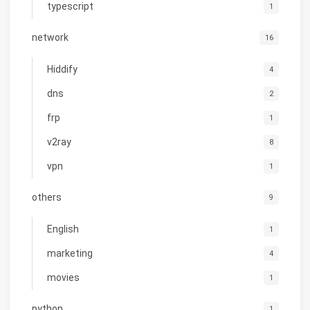
typescript
1
network
16
Hiddify
4
dns
2
frp
1
v2ray
8
vpn
1
others
9
English
1
marketing
4
movies
1
python
1