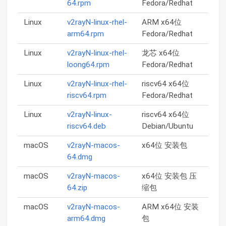
64.rpm
Fedora/Redhat
Linux
v2rayN-linux-rhel-
ARM x64位
arm64.rpm
Fedora/Redhat
Linux
v2rayN-linux-rhel-
龙芯 x64位
loong64.rpm
Fedora/Redhat
Linux
v2rayN-linux-rhel-
riscv64 x64位
riscv64.rpm
Fedora/Redhat
Linux
v2rayN-linux-
riscv64 x64位
riscv64.deb
Debian/Ubuntu
macOS
v2rayN-macos-
x64位 安装包
64.dmg
macOS
v2rayN-macos-
x64位 安装包 压
64.zip
缩包
macOS
v2rayN-macos-
ARM x64位 安装
arm64.dmg
包