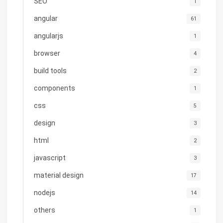
SEO
1
angular
61
angularjs
1
browser
4
build tools
2
components
1
css
5
design
3
html
2
javascript
3
material design
17
nodejs
14
others
1