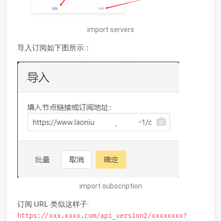
import servers
导入订阅如下图所示：
import subscription
订阅 URL 类似这样子:
https://xxx.xxxx.com/api_version2/xxxxxxxx?