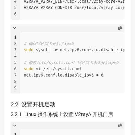
4
V2RAYA_V2RAY_BIN=/usr/local/v2ray-core/v2ray
5
V2RAYA_V2RAY_CONFDIR=/usr/local/v2ray-core
6
1
2
# 确保回环网卡开启了ipv6
3
sudo
 sysctl -w net.ipv6.conf.lo.disable_ipv6=0
4
5
# 修改/etc/sysctl.conf 回环网卡永久开启ipv6
6
sudo
 vi /etc/sysctl.conf
7
net.ipv6.conf.lo.disable_ipv6 = 0
8
9
2.2. 设置开机启动
2.2.1. Linux 操作系统上设置 V2rayA 开机自启
1