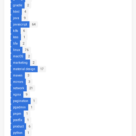
gradle
2
html
4
java
9
javascript
64
k8s
6
less
1
life
2
linux
76
macOS
2
marketing
2
material design
17
maven
3
mirrors
3
network
21
nginx
9
pagination
1
pgadmin
1
pnpm
1
postfix
1
product
6
python
1