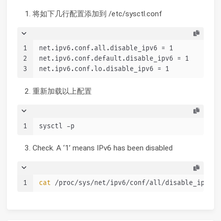
将如下几行配置添加到 /etc/sysctl.conf
1
net.ipv6.conf.all.disable_ipv6 = 1
2
net.ipv6.conf.default.disable_ipv6 = 1
3
net.ipv6.conf.lo.disable_ipv6 = 1
重新加载以上配置
1
sysctl -p
Check. A ‘1’ means IPv6 has been disabled
1
cat
 /proc/sys/net/ipv6/conf/all/disable_ipv6