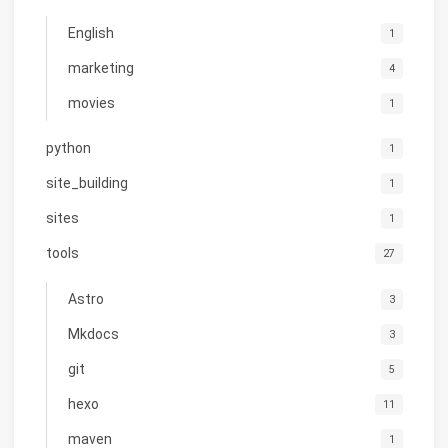
English
1
marketing
4
movies
1
python
1
site_building
1
sites
1
tools
27
Astro
3
Mkdocs
3
git
5
hexo
11
maven
1