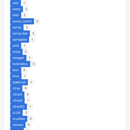
sass
1
sentry
2
shell
2
source_control
2
spring
2
spring boot
2
springboot
1
sshd
1
strapi
5
swagger
1
tailwindcss
3
tauri
9
tmux
1
typescript
1
v2ray
8
v2rayA
6
v2rayN
1
v2rayNG
1
vLLM
3
virualbox
3
vmware
9