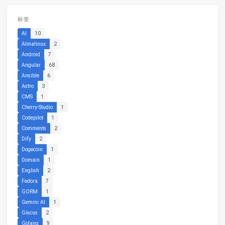
标签
AI
10
Almalinux
2
Android
7
Angular
68
Ansible
6
Astro
3
CMS
1
Cherry-Studio
1
Codepilot
1
Comments
2
Dify
2
Dogecoin
1
Domain
1
English
2
Fedora
7
GORM
1
Gemini AI
1
Giscus
2
Golang
9