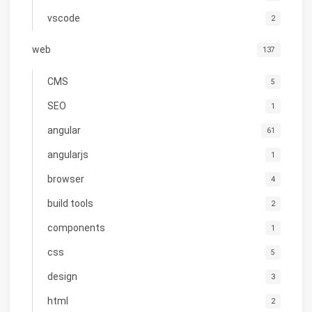
vscode
2
web
137
CMS
5
SEO
1
angular
61
angularjs
1
browser
4
build tools
2
components
1
css
5
design
3
html
2