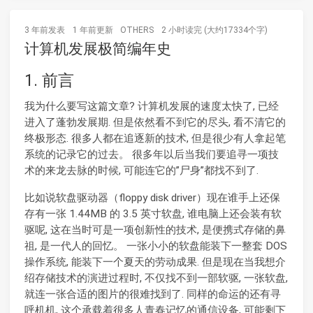
3 年前
发表
1 年前
更新
OTHERS
2 小时读完 (大约17334个字)
计算机发展极简编年史
1. 前言
我为什么要写这篇文章? 计算机发展的速度太快了, 已经
进入了蓬勃发展期. 但是依然看不到它的尽头, 看不清它的
终极形态. 很多人都在追逐新的技术, 但是很少有人拿起笔
系统的记录它的过去。 很多年以后当我们要追寻一项技
术的来龙去脉的时候, 可能连它的”尸身”都找不到了.
比如说软盘驱动器（floppy disk driver）现在谁手上还保
存有一张 1.44MB 的 3.5 英寸软盘, 谁电脑上还会装有软
驱呢, 这在当时可是一项创新性的技术, 是便携式存储的鼻
祖, 是一代人的回忆。 一张小小的软盘能装下一整套 DOS
操作系统, 能装下一个夏天的劳动成果. 但是现在当我想介
绍存储技术的演进过程时, 不仅找不到一部软驱, 一张软盘,
就连一张合适的图片的很难找到了. 同样的命运的还有寻
呼机机, 这个承载着很多人青春记忆的通信设备, 可能剩下