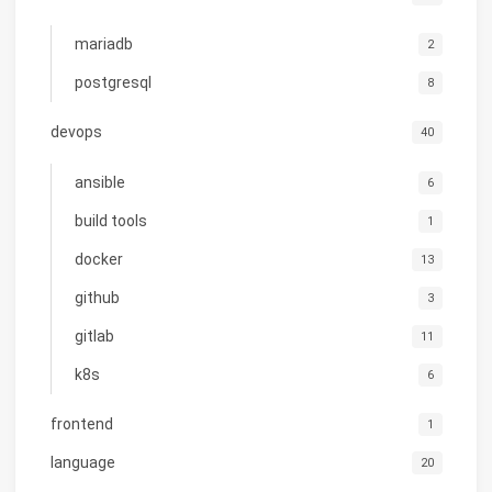
mariadb
2
postgresql
8
devops
40
ansible
6
build tools
1
docker
13
github
3
gitlab
11
k8s
6
frontend
1
language
20