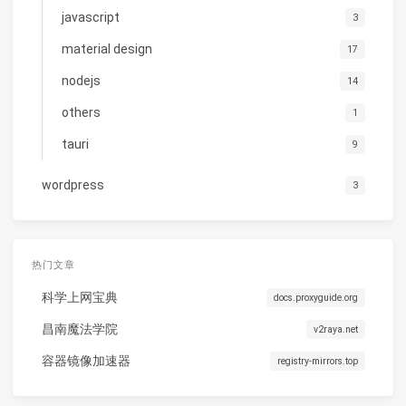
javascript
3
material design
17
nodejs
14
others
1
tauri
9
wordpress
3
热门文章
科学上网宝典
docs.proxyguide.org
昌南魔法学院
v2raya.net
容器镜像加速器
registry-mirrors.top