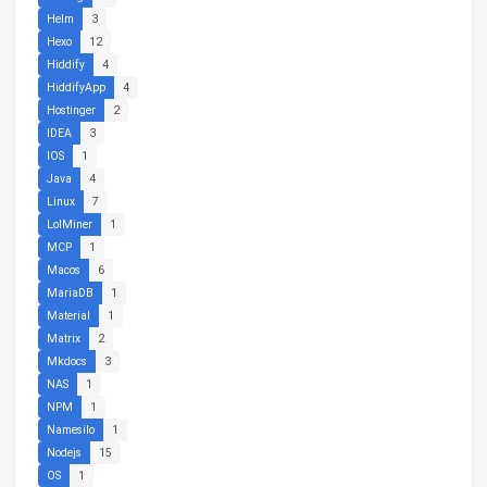
Helm
3
Hexo
12
Hiddify
4
HiddifyApp
4
Hostinger
2
IDEA
3
IOS
1
Java
4
Linux
7
LolMiner
1
MCP
1
Macos
6
MariaDB
1
Material
1
Matrix
2
Mkdocs
3
NAS
1
NPM
1
Namesilo
1
Nodejs
15
OS
1