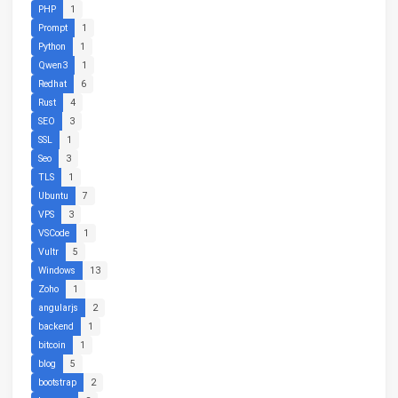
PHP
1
Prompt
1
Python
1
Qwen3
1
Redhat
6
Rust
4
SEO
3
SSL
1
Seo
3
TLS
1
Ubuntu
7
VPS
3
VSCode
1
Vultr
5
Windows
13
Zoho
1
angularjs
2
backend
1
bitcoin
1
blog
5
bootstrap
2