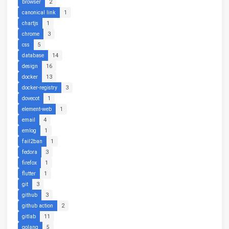
browser
2
canonical link
1
chartjs
1
chrome
3
css
5
database
14
design
16
docker
13
docker-registry
3
dovecot
1
element-web
1
email
4
emlog
1
fail2ban
1
fedora
3
firefox
1
flutter
1
git
3
github
3
github action
2
gitlab
11
golang
5