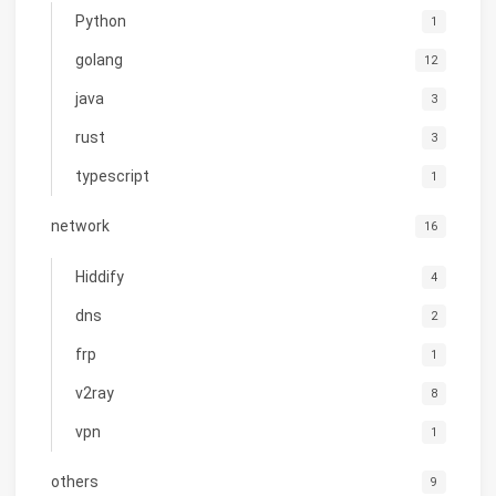
Python
1
golang
12
java
3
rust
3
typescript
1
network
16
Hiddify
4
dns
2
frp
1
v2ray
8
vpn
1
others
9