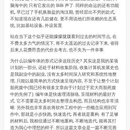
脑海中的 只有它发出的 BiBi 声了. 同样的命运的还有功能
机, 早已过了手机换脸盆的淘汰期, 曾经层出不穷的款式,
不知道现在还有几款健在. 更不用说他们所依赖的生态系
统, 比如基站设备, 外设装置.
站在当下这个似乎还能朦朦胧胧看到过去的时间节点, 在
不费太多力气的情况下, 将不太遥远的过去记录下来, 省得
后来人花费昂贵的代价去考古, 也不失为一件幸事.
为什么以编年体的形式记录这段历史? 其实这是我的某项
计划的一部分, 还处于材料收集阶段, 收集计算机发展史也
是我副业中的副业, 没有太多时间深入研究和系统性地整
理, 只能以最简单的方式快速呈现内容, 不至于让整个计划
胎死腹中(我已经有很多文章由于计划过于宏大而胎死腹
中的先例了). 编年体是快速理清脉络, 呈现材料的最好方
式. 它不需要花太多时间去整理去构思, 而且结构也非常清
晰. 另外我也非常喜欢将软件工程中的一些概念应用到写
作中, 那就是小步快跑, 快速迭代; 再者就是重构. 有了足够
的材料后, 我相信通过不断地重构, 不断地迭代, 能将其打
造为我心中理想的样子. 所以这篇文章会是一篇不断完善