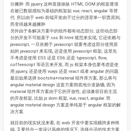
分臃肿. 而 jquery 这种直接操纵 HTML DOM 的框架逐渐
在被已数据感知为基础的框架如 vue, react, angular 等替
代. 所以由于 web 前端开发由于过分的违背单一职责原则,
而变得越来越臃肿.
另外由于各解决方案中的组件都有动态部分, 这些动态部
分的开发不可能基于 css 和 html 规范来实现, 它还依赖与
javascript, 一旦依赖于 javascript 就要考虑这部分使用原
始的 javascrpt 来实现, 还是使用 javascript 框架, 这里先
不考虑是使用 ES5 还是 ES6 还是 typescript, flow,
coffeescript 等语言来开发, 而 js 框架本身也要考虑是使
用 jquery, 还是使用 vuejs 还是 react 或者 angular 的问题.
最后如果选择 bootstra+material 组件库方案, 那么将与
angular material design 这套方案彻底地分道扬镳, 因为
material 组件库方案由于它的开放性, 必须兼容目前主流
的开发框架, 比如 js dom 框架, vue, react, angular. 而
angular material design 方案是单纯基于 angular 框架的解
决方案.
就目前的现实状况来看, 在 web 开发中要实现横跨多种终
端, 又要符合一套设计风格的情况下, 选择合适的技术方案