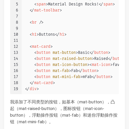
5
<
span
>
Material Design Rocks!
</
span
>
6
</
mat-toolbar
>
7
8
<
br
 />
9
10
<
h1
>
Buttons
</
h1
>
11
12
<
mat-card
>
13
<
button
mat-button
>
Basic
</
button
>
14
<
button
mat-raised-button
>
Raised
</
button
>
15
<
button
mat-icon-button
>
<
mat-icon
>
favorit
16
<
button
mat-fab
>
Fab
</
button
>
17
<
button
mat-mini-fab
>
mFab
</
button
>
18
</
mat-card
>
19
</
div
>
我添加了不同类型的按钮，如基本（mat-button），凸
起（mat-raised-button），图标按钮（mat-icon-
button），浮動操作按钮（mat-fab）和迷你浮動操作按
钮（mat-mini-fab）。