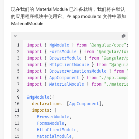
现在我们的 MaterialModule 已准备就绪，我们将在默认
的应用程序模块中使用它。在 app.module.ts 文件中添加
MaterialModule
1
import
 { 
NgModule
 } 
from
"@angular/core"
;
2
import
 { 
FormsModule
 } 
from
"@angular/forms"
;
3
import
 { 
BrowserModule
 } 
from
"@angular/platf
4
import
 { 
HttpClientModule
 } 
from
"@angular/co
5
import
 { 
BrowserAnimationsModule
 } 
from
"@ang
6
import
 { 
AppComponent
 } 
from
"./app.component
7
import
 { 
MaterialModule
 } 
from
"./material/ma
8
9
@NgModule
({
10
declarations
: [
AppComponent
],
11
imports
: [
12
BrowserModule
,
13
FormsModule
,
14
HttpClientModule
,
15
MaterialModule
,