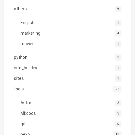
others
9
English
1
marketing
4
movies
1
python
1
site_building
1
sites
1
tools
27
Astro
3
Mkdocs
3
git
5
hexo
11