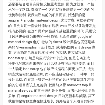
还是要结合项目实际情况慎重考量的. 因为这就像一个技
术的十字路口, 选择了一个方向就很难获得另一个方向的
优势和便利. 就我自己当前的项目而言, 我选择的是
angular + angular material design 这套方案, 依据是这样
的, 首先采用一套设计原语在现代 web 开发或前端开发是
很有必要的, 在这个用户体验越来越被重视的时代, 采用设
计风格也会成为未来的一种趋势, 无论是跟随 google 的
material design 也好, 微软的 fluent 设计风格也罢还是苹
果的 Skeumorphism 设计概念, 或者蚂蚁的 ant design 也
罢. 方向确定后再看现实状况中的实现, 现实状况是
bootstrap 仍然是响应式设计中的主流, 但是它离形成一
种现代的或面向未来的设计风格还有很远的路要走, 而且
个人确定 bootstrap 也在响应式编程方面更加开放, 成为
响应式编程的底层架构, 而不应该绑定绑定于一种单一的
设计风格, 而在其上绑定一种特有的风格应该是其生态圈
的其它项目应该去完善的. 就目前来看 mdbootstrap 和
materialize-css, 前者开源但是不免费, 后者已经停止更新
多年. 而 angular material design 目前更新非常频繁, 其下
载量和星标数量也在快速增长. 另外结合个人项目的实际