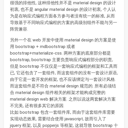
很强的排他性, 这种排他性并不是 material design 的设计
初衷, 也不是 angular material design 的设计初衷, 个人认
为是在响应式编程方面各方参与者没有统一的标准, 从而
导致基于不同响应式编程的方案的高级别组件不能与另一
阵营兼容.
另外一个在 web 开发中使用 material design 的方案是使
用 bootstrap + mdbootstrap 或者
bootstrap+materialize-css. 两种方案的底座部分都是
bootstrap, bootstrap 主要负责响应式编程部分的职责,
但是 bootstrap 不仅仅是一套响应式编程的框架和工具而
已, 它还包含了一套组件, 而这套组件的没有一套设计原语,
由于它是一套开发的框架, 也不应该绑定与一套设计风格.
而这套组件是不符合 material design 规范的. 所有必须结
合 material design 组件相关的框架才能构成完整的
material design web 解决方案. 之所以说这两套解决方案
不完美, 还有很多其它的原因.
比如 bootstrap 包含一套组件库, 而由于这套组件库需要
实现动态效果, 需要结合使用 javascript, 故而引入了
jquery 框架, 以及 popperjs 等框架, 这就导致 bootstrap 十