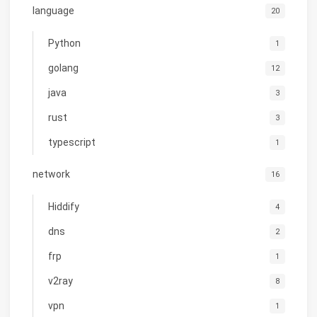
language
20
Python
1
golang
12
java
3
rust
3
typescript
1
network
16
Hiddify
4
dns
2
frp
1
v2ray
8
vpn
1