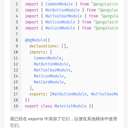
2
import
 { 
CommonModule
 } 
from
"@angular/common
3
import
 { 
MatButtonModule
 } 
from
"@angular/mat
4
import
 { 
MatToolbarModule
 } 
from
"@angular/ma
5
import
 { 
MatIconModule
 } 
from
"@angular/mater
6
import
 { 
MatCardModule
 } 
from
"@angular/mater
7
8
@NgModule
({
9
declarations
: [],
10
imports
: [
11
CommonModule
,
12
MatButtonModule
,
13
MatToolbarModule
,
14
MatIconModule
,
15
MatCardModule
,
16
  ],
17
exports
: [
MatButtonModule
, 
MatToolbarModule
18
})
19
export
class
MaterialModule
 {}
我已经在 exports 中添加了它们，以便在其他模块中使用
它们。