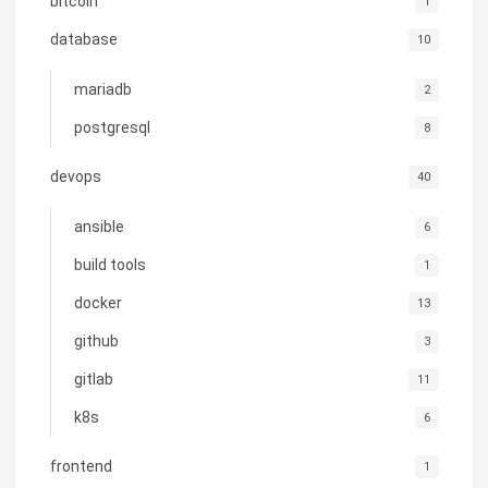
bitcoin
1
database
10
mariadb
2
postgresql
8
devops
40
ansible
6
build tools
1
docker
13
github
3
gitlab
11
k8s
6
frontend
1