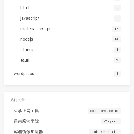
html
2
javascript
3
material design
17
nodejs
14
others
1
tauri
9
wordpress
3
热门文章
科学上网宝典
docs.proxyguide.org
昌南魔法学院
v2raya.net
容器镜像加速器
registry-mirrors.top