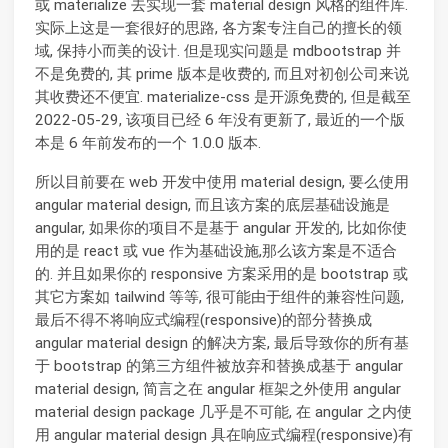
或 materialize 去实现一套 material design 风格的组件库.
实际上这是一套很好的思路, 各方案专注自己的擅长的领
域, 保持小而美的设计. 但是现实问题是 mdbootstrap 并
不是免费的, 其 prime 版本是收费的, 而且对初创公司来说
其收费还不便宜. materialize-css 是开源免费的, 但是截至
2022-05-29, 该项目已经 6 年没有更新了, 最近的一个版
本是 6 年前发布的一个 1.0.0 版本.
所以目前要在 web 开发中使用 material design, 要么使用
angular material design, 而且该方案的底层基础设施是
angular, 如果你的项目不是基于 angular 开发的, 比如你使
用的是 react 或 vue 作为基础设施,那么该方案是不适合
的. 并且如果你的 responsive 方案采用的是 bootstrap 或
其它方案如 tailwind 等等, 很可能由于组件的兼容性问题,
最后不得不将响应式编程(responsive)的部分替换成
angular material design 的解决方案, 最后导致你的所有基
于 bootstrap 的第三方组件被放弃和替换成基于 angular
material design, 简言之在 angular 框架之外使用 angular
material design package 几乎是不可能, 在 angular 之内使
用 angular material design 具在响应式编程(responsive)有