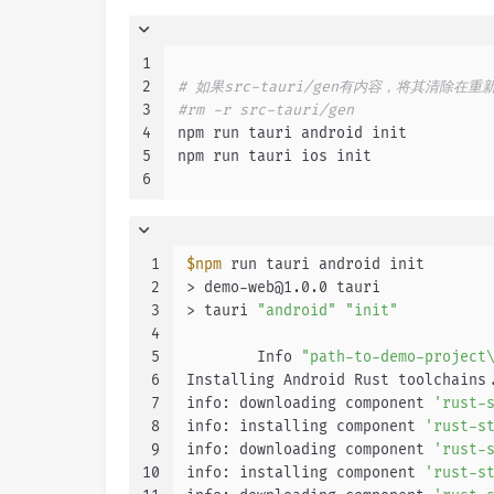
1
2
# 如果src-tauri/gen有内容，将其清除在重
3
#rm -r src-tauri/gen
4
npm run tauri android init
5
npm run tauri ios init
6
1
$npm
 run tauri android init
2
> demo-web@1.0.0 tauri
3
> tauri 
"android"
"init"
4
5
        Info 
"path-to-demo-project
6
Installing Android Rust toolchains
7
info: downloading component 
'rust-
8
info: installing component 
'rust-s
9
info: downloading component 
'rust-
10
info: installing component 
'rust-s