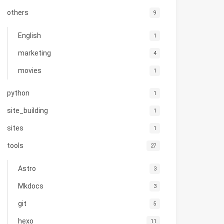
others
9
English
1
marketing
4
movies
1
python
1
site_building
1
sites
1
tools
27
relative to 
"path-to-demo-project\\src-tauri"
 is 
"..\\no
Astro
3
Mkdocs
3
git
5
hexo
11