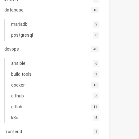
database
10
mariadb
2
postgresql
8
devops
40
ansible
6
build tools
1
docker
13
github
3
gitlab
11
k8s
6
frontend
1