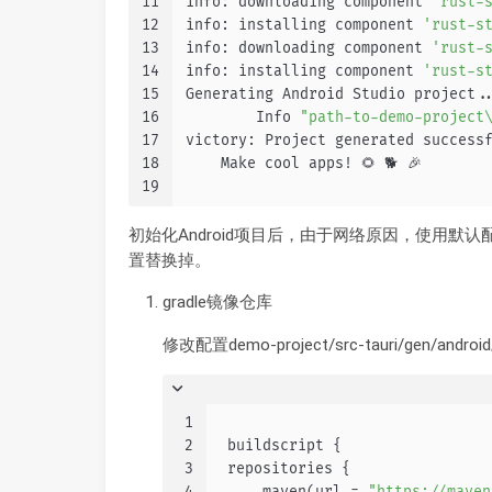
11
info: downloading component 
'rust-
12
info: installing component 
'rust-s
13
info: downloading component 
'rust-
14
info: installing component 
'rust-s
15
Generating Android Studio project.
16
        Info 
"path-to-demo-project
17
victory: Project generated success
18
    Make cool apps! 🌻 🐕 🎉
19
初始化Android项目后，由于网络原因，使用
置替换掉。
gradle镜像仓库
修改配置demo-project/src-tauri/gen/andro
1
2
 buildscript {
3
 repositories {
4
     maven(url = 
"https://maven