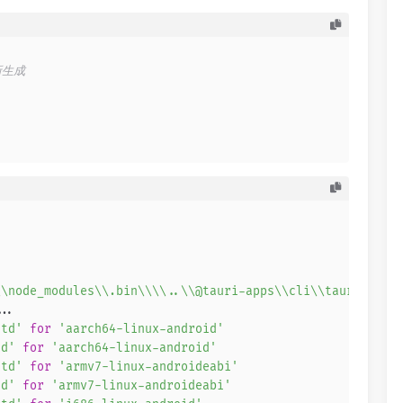
新生成
\\node_modules\\.bin\\\\..\\@tauri-apps\\cli\\tauri.js"
 
...
std'
for
'aarch64-linux-android'
td'
for
'aarch64-linux-android'
std'
for
'armv7-linux-androideabi'
td'
for
'armv7-linux-androideabi'