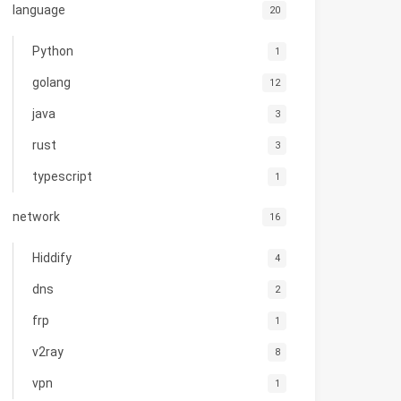
language
20
Python
1
golang
12
java
3
rust
3
typescript
1
network
16
Hiddify
4
dns
2
frp
1
v2ray
8
vpn
inux-android
1