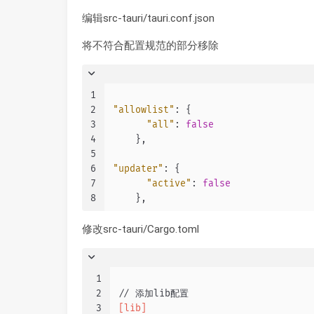
编辑src-tauri/tauri.conf.json
将不符合配置规范的部分移除
1
2
"allowlist"
:
{
3
"all"
:
false
4
}
,
5
6
"updater"
:
{
7
"active"
:
false
8
}
,
修改src-tauri/Cargo.toml
1
2
// 添加lib配置
3
[lib]