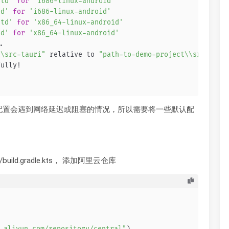
std'
for
'i686-linux-android'
td'
for
'i686-linux-android'
std'
for
'x86_64-linux-android'
td'
for
'x86_64-linux-android'
..
\\src-tauri"
 relative to 
"path-to-demo-project\\src-taur
fully!
默认配置会遇到网络延迟或阻塞的情况，所以需要将一些默认配
id/build.gradle.kts， 添加阿里云仓库
.aliyun.com/repository/central"
)