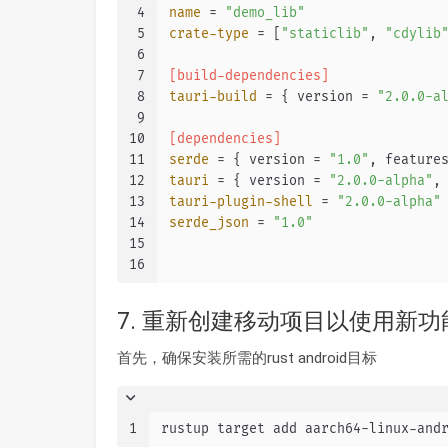
4
name
 = 
"demo_lib"
5
crate-type
 = [
"staticlib"
, 
"cdylib
6
7
[build-dependencies]
8
tauri-build
 = { version = 
"2.0.0-a
9
10
[dependencies]
11
serde
 = { version = 
"1.0"
, feature
12
tauri
 = { version = 
"2.0.0-alpha"
,
13
tauri-plugin-shell
 = 
"2.0.0-alpha"
14
serde_json
 = 
"1.0"
15
16
7. 重新创建移动项目以使用新功
首先，确保安装所需的rust android目标
1
rustup target add aarch64-linux-and