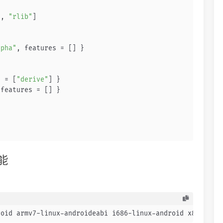
"
, 
"rlib"
]
lpha"
, features = [] }
s = [
"derive"
] }
 features = [] }
能
roid armv7-linux-androideabi i686-linux-android x86_64-l