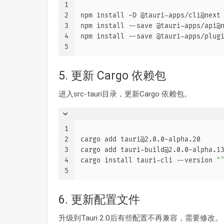
1
2
npm install -D @tauri-apps/cli@next
3
npm install --save @tauri-apps/api@
4
npm install --save @tauri-apps/plug
5
5. 更新 Cargo 依赖包
进入src-tauri目录，更新Cargo 依赖包。
1
2
cargo add tauri@2.0.0-alpha.20
3
cargo add tauri-build@2.0.0-alpha.1
4
cargo install tauri-cli --version 
"
5
6. 更新配置文件
升级到Tauri 2.0后有些配置不再兼容，需要修改。