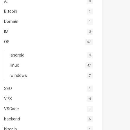
AI
9
Bitcoin
1
Domain
1
IM
2
OS
57
android
3
linux
47
windows
7
SEO
1
VPS
4
VSCode
1
backend
5
bitcoin
1