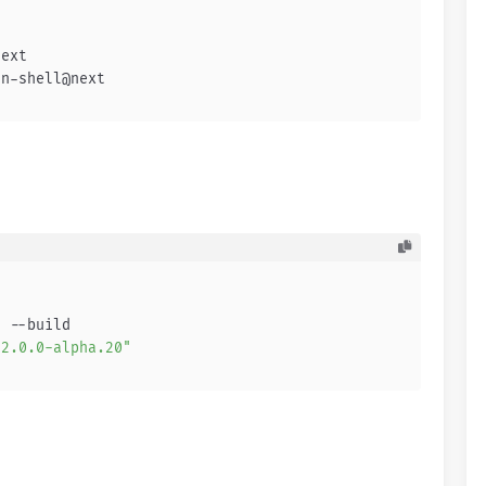
 
next
in-shell@next
3 --build
^2.0.0-alpha.20"