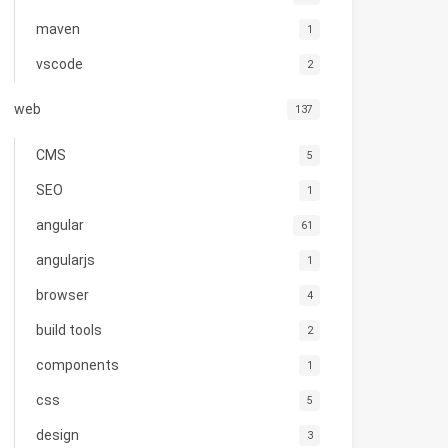
maven
1
vscode
2
i\\gen/android\\app"
 is 
"..\\..\\..\\"
web
137
CMS
5
SEO
1
angular
61
angularjs
1
browser
4
build tools
2
components
1
css
5
design
3