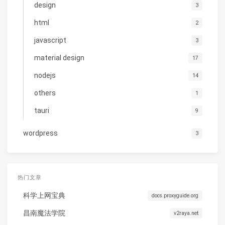
design
3
html
2
javascript
3
material design
17
nodejs
14
others
1
tauri
9
wordpress
3
热门文章
科学上网宝典
docs.proxyguide.org
昌南魔法学院
v2raya.net