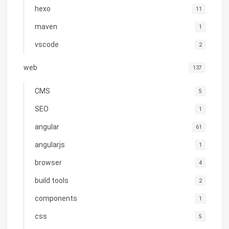
hexo
11
maven
1
vscode
2
web
137
CMS
5
SEO
1
angular
61
angularjs
1
browser
4
build tools
2
components
1
css
5