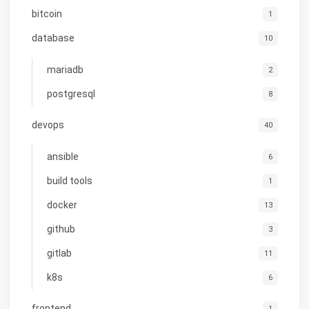
bitcoin
1
database
10
mariadb
2
postgresql
8
devops
40
ansible
6
build tools
1
docker
13
github
3
gitlab
11
k8s
6
frontend
1