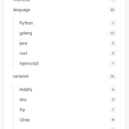
language
20
Python
1
golang
12
java
3
rust
3
typescript
1
network
16
Hiddify
4
dns
2
frp
1
v2ray
8