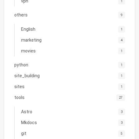
vpn
1
others
9
English
1
marketing
4
movies
1
python
1
site_building
1
sites
1
tools
27
Astro
3
Mkdocs
3
git
5