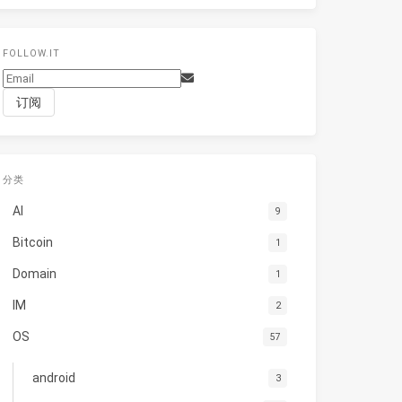
FOLLOW.IT
分类
AI
9
Bitcoin
1
Domain
1
IM
2
OS
57
android
3