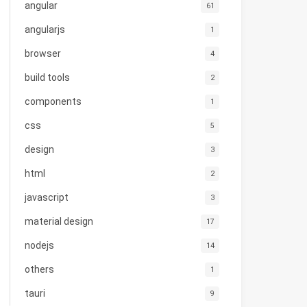
angular
61
angularjs
1
browser
4
build tools
2
components
1
css
5
design
3
html
2
javascript
3
material design
17
nodejs
14
others
1
tauri
9