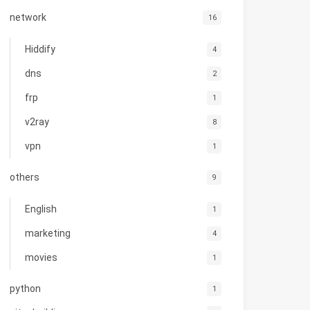
network
16
Hiddify
4
dns
2
frp
1
v2ray
8
vpn
1
others
9
English
1
marketing
4
movies
1
python
1