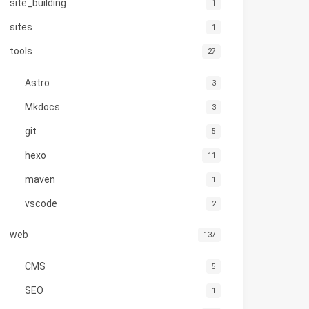
site_building
1
sites
1
tools
27
Astro
3
Mkdocs
3
git
5
hexo
11
maven
1
vscode
2
web
137
CMS
5
SEO
1