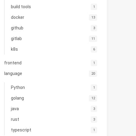
build tools
1
docker
13
github
3
gitlab
11
k8s
6
frontend
1
language
20
Python
1
golang
12
java
3
rust
3
typescript
1