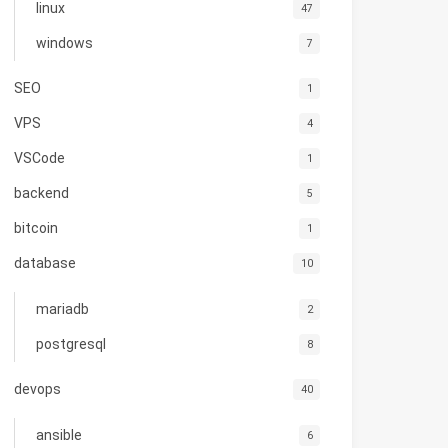
linux
47
windows
7
SEO
1
VPS
4
VSCode
1
backend
5
bitcoin
1
database
10
mariadb
2
postgresql
8
devops
40
ansible
6