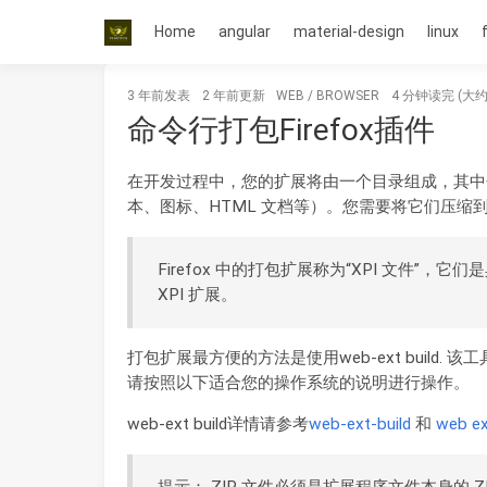
Home
angular
material-design
linux
3 年前
发表
2 年前
更新
WEB
/
BROWSER
4 分钟读完 (大约
命令行打包Firefox插件
在开发过程中，您的扩展将由一个目录组成，其中包含一
本、图标、HTML 文档等）。您需要将它们压缩到
Firefox 中的打包扩展称为“XPI 文件”，它
XPI 扩展。
打包扩展最方便的方法是使用web-ext build.
请按照以下适合您的操作系统的说明进行操作。
web-ext build详情请参考
web-ext-build
和
web ex
提示： ZIP 文件必须是扩展程序文件本身的 