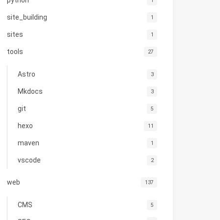
python
1
site_building
1
sites
1
tools
27
Astro
3
Mkdocs
3
git
5
hexo
11
maven
1
vscode
2
web
137
CMS
5