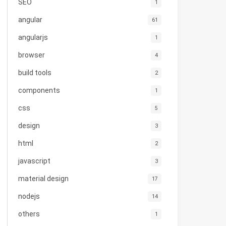
SEO
1
angular
61
angularjs
1
browser
4
build tools
2
components
1
css
5
design
3
html
2
javascript
3
material design
17
nodejs
14
others
1