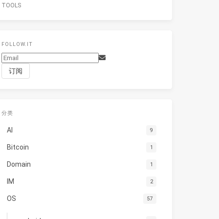
TOOLS
FOLLOW.IT
分类
AI
9
Bitcoin
1
Domain
1
IM
2
OS
57