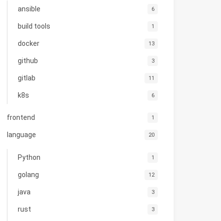
ansible
6
build tools
1
docker
13
github
3
gitlab
11
k8s
6
frontend
1
language
20
Python
1
golang
12
java
3
rust
3