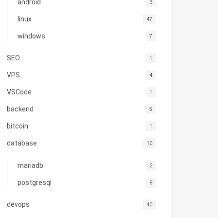
android
3
linux
47
windows
7
SEO
1
VPS
4
VSCode
1
backend
5
bitcoin
1
database
10
mariadb
2
postgresql
8
devops
40