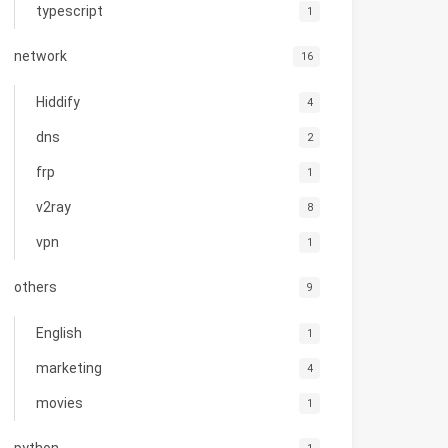
typescript
1
network
16
Hiddify
4
dns
2
frp
1
v2ray
8
vpn
1
others
9
English
1
marketing
4
movies
1