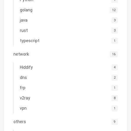
golang
12
java
3
rust
3
typescript
1
network
16
Hiddify
4
dns
2
frp
1
v2ray
8
vpn
1
others
9