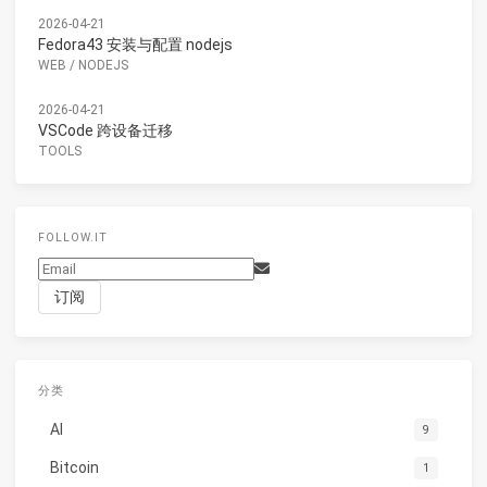
2026-04-21
Fedora43 安装与配置 nodejs
WEB
/
NODEJS
2026-04-21
VSCode 跨设备迁移
TOOLS
FOLLOW.IT
分类
AI
9
Bitcoin
1