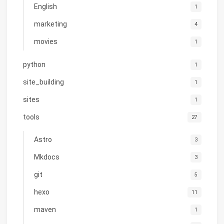
English
1
marketing
4
movies
1
python
1
site_building
1
sites
1
tools
27
Astro
3
Mkdocs
3
git
5
hexo
11
maven
1