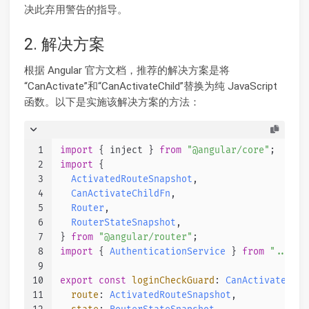
决此弃用警告的指导。
2. 解决方案
根据 Angular 官方文档，推荐的解决方案是将
“CanActivate”和“CanActivateChild”替换为纯 JavaScript
函数。以下是实施该解决方案的方法：
1
import
 { inject } 
from
"@angular/core"
;
2
import
 {
3
ActivatedRouteSnapshot
,
4
CanActivateChildFn
,
5
Router
,
6
RouterStateSnapshot
,
7
} 
from
"@angular/router"
;
8
import
 { 
AuthenticationService
 } 
from
"../ser
9
10
export
const
loginCheckGuard
: 
CanActivateFn
 =
11
route
: 
ActivatedRouteSnapshot
,