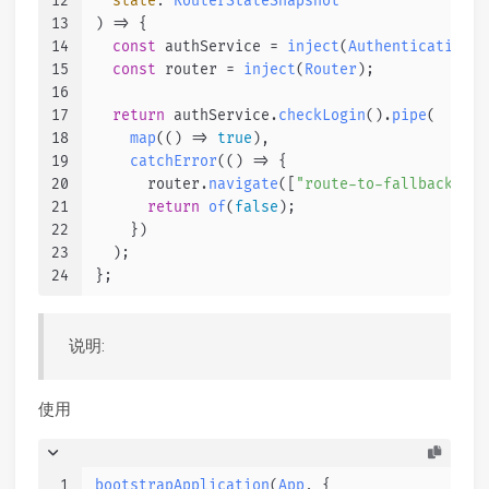
12
state
: 
RouterStateSnapshot
13
) =>
 {
14
const
 authService = 
inject
(
AuthenticationSe
15
const
 router = 
inject
(
Router
);
16
17
return
 authService.
checkLogin
().
pipe
(
18
map
(
() =>
true
),
19
catchError
(
() =>
 {
20
      router.
navigate
([
"route-to-fallback-pag
21
return
of
(
false
);
22
    })
23
  );
24
};
说明:
使用
1
bootstrapApplication
(
App
, {