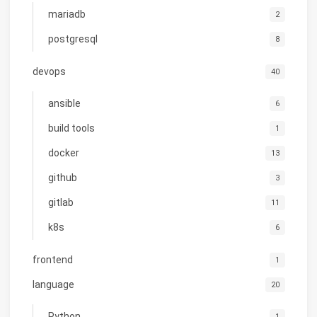
mariadb
2
postgresql
8
devops
40
ansible
6
build tools
1
docker
13
github
3
gitlab
11
k8s
6
frontend
1
language
20
Python
1