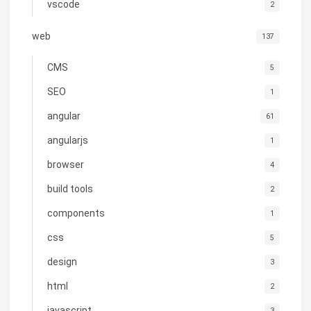
vscode
2
web
137
CMS
5
SEO
1
angular
61
angularjs
1
browser
4
build tools
2
components
1
css
5
design
3
html
2
javascript
3