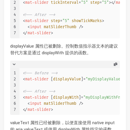
2
<
mat-slider
tickInterval
=
"5"
step
=
"5"
>
</
mat-sl
3
4
<!-- After -->
5
<
mat-slider
step
=
"5"
showTickMarks
>
6
<
input
matSliderThumb
 />
7
</
mat-slider
>
displayValue 属性已被删除。控制数值指示器文本的建议
替代方案是通过 displayWith 提供的函数。
1
<!-- Before -->
2
<
mat-slider
 [
displayValue
]=
"myDisplayValue"
>
</
3
4
<!-- After -->
5
<
mat-slider
 [
displayWith
]=
"myDisplayWithFn"
>
6
<
input
matSliderThumb
 />
7
</
mat-slider
>
valueText 属性已经被删除，以便直接使用 native input
的 aria valueText 或使用 displayWith 属性指定的函数。