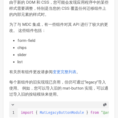
由于新的 DOM 和 CSS，您可能会发现应用程序中的某些
样式需要调整，特别是当您的 CSS 覆盖任何迁移组件上
的内部元素的样式时。
为了与 MDC 集成，有一些组件对其 API 进行了较大的更
改。 这些组件包括：
form-field
chips
slider
list
有关所有组件更改请参阅
变更完整列表
。
每个新组件的旧实现现已弃用，但仍可通过“legacy”导入
使用。 例如，您可以导入旧的 mat-button 实现，可以通
过导入旧的按钮模块来使用。
1
import
 { 
MatLegacyButtonModule
 } 
from
"@angula