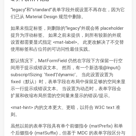
“legacy”和“standard”表单字段外观设置不再存在，因为它
们已从 Material Design 规范中删除。
如果未指定标签，则删除的“legacy”外观会将 placeholder
提升为浮动标签。 如果之前未提供，则所有较新的外观
设置都需要显式指定 <mat-label>。 此更改解决了不交替
使用标签和占位符的可访问性最佳实践。
默认情况下，MatFormField 仍然在字段下方保留一行空
间用于提示或错误文本。 然而，有一个新选项@Input()
subscriptSizing: ‘fixed’|’dynamic’。 当此设置设置为
fixed（默认）时，表单字段在布局中保留足够的空间来显
示一行提示或错误文本。 当设置为动态时，表单字段会
扩展和收缩布局所需的空间量来显示的错误/提示。
<mat-hint> 内的文本更大、更暗，以符合 W3C text 准
则。
虽然以前的表单字段具有单个前缀指令 (matPrefix) 和单
个后缀指令 (matSuffix)，但基于 MDC 的表单字段区分与