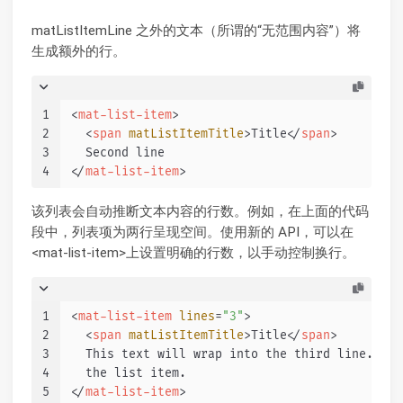
matListItemLine 之外的文本（所谓的“无范围内容”）将
生成额外的行。
1
<
mat-list-item
>
2
<
span
matListItemTitle
>
Title
</
span
>
3
  Second line
4
</
mat-list-item
>
该列表会自动推断文本内容的行数。例如，在上面的代码
段中，列表项为两行呈现空间。使用新的 API，可以在
<mat-list-item>上设置明确的行数，以手动控制换行。
1
<
mat-list-item
lines
=
"3"
>
2
<
span
matListItemTitle
>
Title
</
span
>
3
  This text will wrap into the third line. Spa
4
  the list item.
5
</
mat-list-item
>