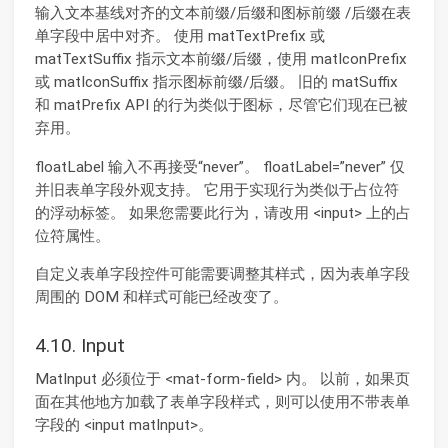
输入文本基线对齐的文本前缀/后缀和图标前缀 /后缀在表
单字段中居中对齐。 使用 matTextPrefix 或
matTextSuffix 指示文本前缀/后缀，使用 matIconPrefix
或 matIconSuffix 指示图标前缀/后缀。 旧的 matSuffix
和 matPrefix API 的行为类似于图标，尽管它们现在已被
弃用。
floatLabel 输入不再接受“never”。 floatLabel=”never” 仅
并旧表单字段外观支持。 它用于实现行为类似于占位符
的浮动标签。 如果您需要此行为，请改用 <input> 上的占
位符属性。
自定义表单字段控件可能需要调整其样式，因为表单字段
周围的 DOM 和样式可能已经改变了。
4.10. Input
MatInput 必须位于 <mat-form-field> 内。 以前，如果页
面在其他地方加载了表单字段样式，则可以使用不带表单
字段的 <input matInput>。