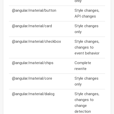
only
@angular/material/button
Style changes,
API changes
@angular/material/card
Style changes
only
@angular/material/checkbox
Style changes,
changes to
event behavior
@angular/material/chips
Complete
rewrite
@angular/material/core
Style changes
only
@angular/material/dialog
Style changes,
changes to
change
detection