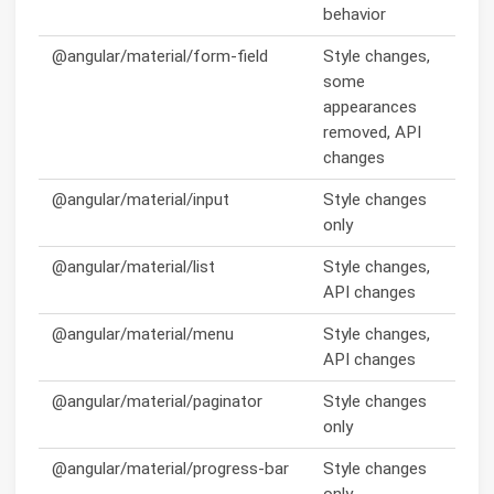
behavior
@angular/material/form-field
Style changes,
some
appearances
removed, API
changes
@angular/material/input
Style changes
only
@angular/material/list
Style changes,
API changes
@angular/material/menu
Style changes,
API changes
@angular/material/paginator
Style changes
only
@angular/material/progress-bar
Style changes