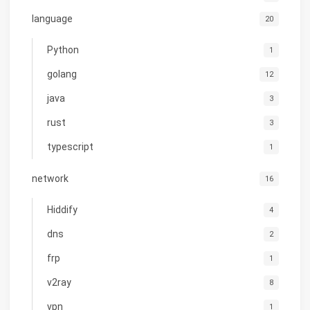
language
20
Python
1
golang
12
java
3
rust
3
typescript
1
network
16
Hiddify
4
dns
2
frp
1
v2ray
8
vpn
1