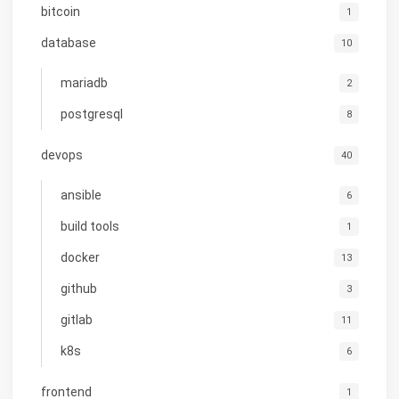
bitcoin
1
database
10
mariadb
2
postgresql
8
devops
40
ansible
6
build tools
1
docker
13
github
3
gitlab
11
k8s
6
frontend
1