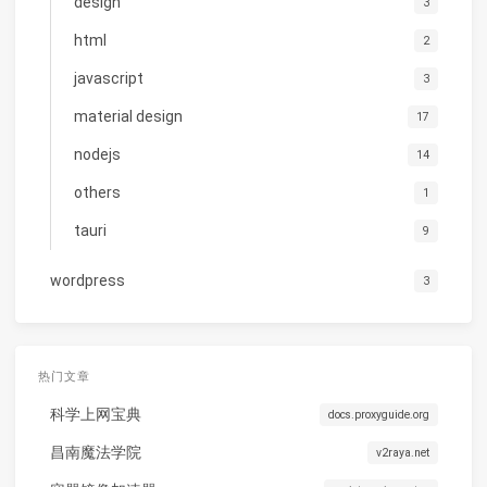
design
3
html
2
javascript
3
material design
17
nodejs
14
others
1
tauri
9
wordpress
3
热门文章
科学上网宝典
docs.proxyguide.org
昌南魔法学院
v2raya.net