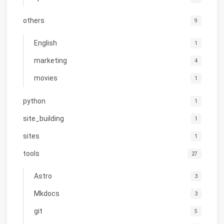
others
9
English
1
marketing
4
movies
1
python
1
site_building
1
sites
1
tools
27
Astro
3
Mkdocs
3
git
5