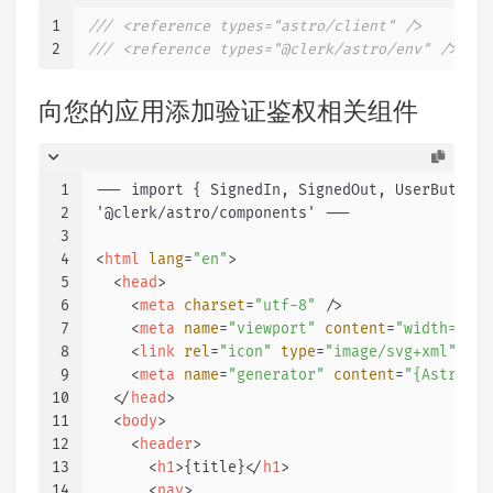
1
/// <reference types="astro/client" />
2
/// <reference types="@clerk/astro/env" />
向您的应用添加验证鉴权相关组件
1
--- import { SignedIn, SignedOut, UserButton,
2
'@clerk/astro/components' ---
3
4
<
html
lang
=
"en"
>
5
<
head
>
6
<
meta
charset
=
"utf-8"
 />
7
<
meta
name
=
"viewport"
content
=
"width=devi
8
<
link
rel
=
"icon"
type
=
"image/svg+xml"
hre
9
<
meta
name
=
"generator"
content
=
"{Astro.ge
10
</
head
>
11
<
body
>
12
<
header
>
13
<
h1
>
{title}
</
h1
>
14
<
nav
>