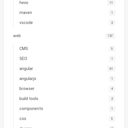
hexo
11
maven
1
vscode
2
web
137
CMS
5
SEO
1
angular
61
angularjs
1
browser
4
build tools
2
components
1
css
5