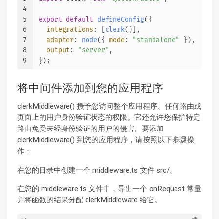
4
5
export
default
defineConfig
({
6
integrations
: [
clerk
()],
7
adapter
: 
node
({ 
mode
: 
"standalone"
 }),
8
output
: 
"server"
,
9
});
将中间件添加到您的应用程序
clerkMiddleware() 授予您访问整个应用程序、任何路由或
页面上的用户身份验证状态的权限。它还允许您保护特定
路由免受未经身份验证的用户的侵害。要添加
clerkMiddleware() 到您的应用程序，请按照以下步骤操
作：
在您的目录中创建一个 middleware.ts 文件 src/。
在您的 middleware.ts 文件中，导出一个 onRequest 常量
并将函数的结果分配 clerkMiddleware 给它。