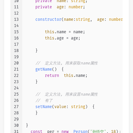
10
private
name
: 
string
;
11
private
age
: 
number
;
12
13
constructor
(
name
:
string
,  
age
: 
number
)  {
14
15
this
.
name
 = name;
16
this
.
age
 = age;
17
18
    }
19
20
//  定义方法, 用来获取name属性
21
getName
(
)  {
22
return
this
.
name
;
23
    }
24
25
//  定义方法, 用来设置name属性
26
//  有了
27
setName
(
value
: 
string
)  {
28
    }
29
30
}
31
const
  per = 
new
Person
(
'孙悟空'
, 
18
)；