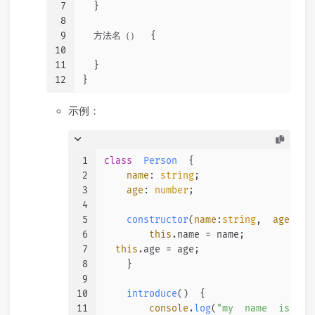
7
  }
8
9
  方法名（）  {
10
11
  }
12
}
示例：
1
class
Person
  {
2
name
: 
string
;
3
age
: 
number
;
4
5
constructor
(
name
:
string
,  
age
:
num
6
this
.
name
 = name;
7
this
.
age
 = age;
8
    }
9
10
introduce
(
)  {
11
console
.
log
(
"my  name  is  "
+