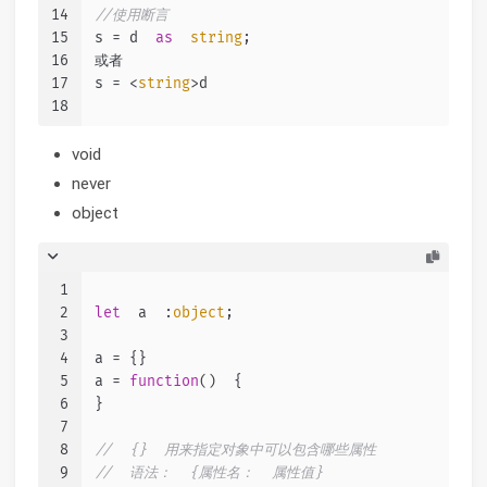
14
//使用断言
15
s = d  
as
string
;
16
或者
17
s = <
string
>d
18
void
never
object
1
2
let
  a  :
object
;
3
4
a = {}
5
a = 
function
(
)  {
6
}
7
8
//  {}  用来指定对象中可以包含哪些属性
9
//  语法：  {属性名：  属性值}