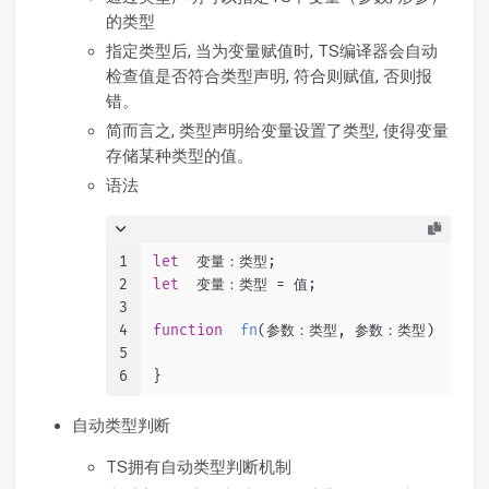
的类型
指定类型后, 当为变量赋值时, TS编译器会自动
检查值是否符合类型声明, 符合则赋值, 否则报
错。
简而言之, 类型声明给变量设置了类型, 使得变量
存储某种类型的值。
语法
1
let
  变量：类型;
2
let
  变量：类型 = 值;
3
4
function
fn
(
参数：类型, 参数：类型
)  ：类
5
6
}
自动类型判断
TS拥有自动类型判断机制