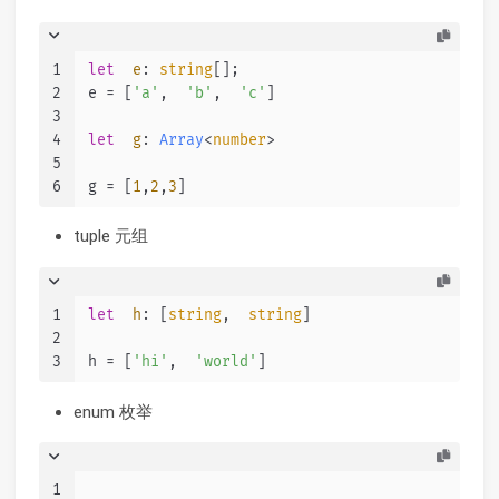
1
let
e
: 
string
[];
2
e = [
'a'
,  
'b'
,  
'c'
]
3
4
let
g
: 
Array
<
number
>
5
6
g = [
1
,
2
,
3
]
tuple 元组
1
let
h
: [
string
,  
string
]
2
3
h = [
'hi'
,  
'world'
]
enum 枚举
1