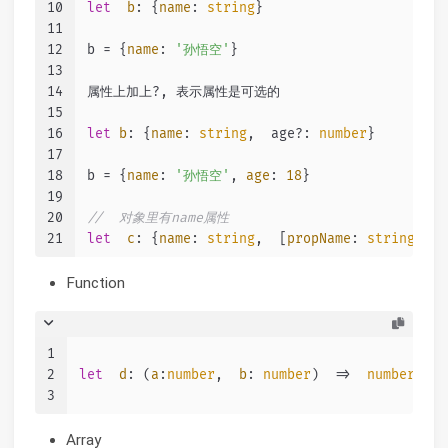
10
let
b
: {
name
: 
string
}
11
12
b = {
name
: 
'孙悟空'
}
13
14
属性上加上?, 表示属性是可选的
15
16
let
b
: {
name
: 
string
,  age?: 
number
}
17
18
b = {
name
: 
'孙悟空'
, 
age
: 
18
}
19
20
//  对象里有name属性
21
let
c
: {
name
: 
string
,  [
propName
: 
string
]： 
Function
1
2
let
d
: 
(
a
:
number
,  
b
: 
number
)  =>
number
;
3
Array