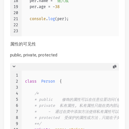
18
  per.
name
 = 
'猪八戒'
19
  per.
age
 = -
38
20
21
console
.
log
(per);
22
23
属性的可见性
public, private, protected
1
2
class
Person
  {
3
4
/*
5
    * public    修饰的属性可以在任意位置访问(修改)
6
    * private  私有属性, 私有属性只能在类内部进行访
7
    *     -  通过在类中添加方法使得私有属性可以被外
8
    * protected  受保护的属性或方法，只能在子类中访
9
    **/