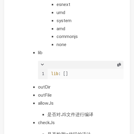
esnext
umd
system
amd
commonjs
none
lib
1
lib
: []
outDir
outFile
allowJs
是否对JS文件进行编译
checkJs