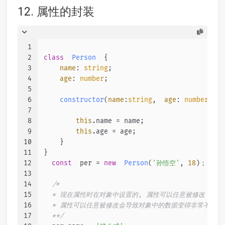
12. 属性的封装
1
2
class
Person
  {
3
name
: 
string
;
4
age
: 
number
;
5
6
constructor
(
name
:
string
,  
age
: 
number
)  {
7
8
this
.
name
 = name;
9
this
.
age
 = age;
10
    }
11
}
12
const
  per = 
new
Person
(
'孙悟空'
, 
18
)；
13
14
/*
15
  * 现在属性时在对象中设置的, 属性可以任意被修改，
16
  * 属性可以任意被修改会导致对象中的数据变得非常不安全
17
  **/