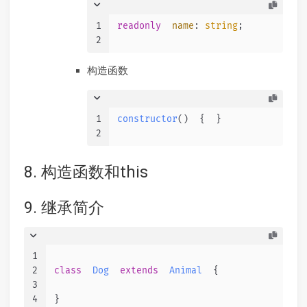
1
readonly
name
: 
string
;
2
构造函数
1
constructor
(
)  {  }
2
8. 构造函数和this
9. 继承简介
1
2
class
Dog
extends
Animal
  {
3
4
}