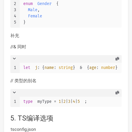
2
enum
Gender
  {
3
Male
,
4
Female
5
}
补充
//& 同时
1
let
j
: {
name
: 
string
}  &  {
age
: 
number
}
// 类型的别名
1
type
  myType = 
1
|
2
|
3
|
4
|
5
  ;
5. TS编译选项
tsconfig.json