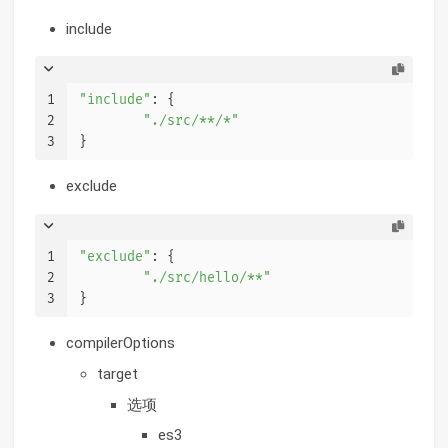
include
1
"include"
: {
2
"./src/**/*"
3
}
exclude
1
"exclude"
: {
2
"./src/hello/**"
3
}
compilerOptions
target
选项
es3