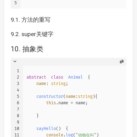
5
9.1. 方法的重写
9.2. super关键字
10. 抽象类
1
2
abstract
class
Animal
  {
3
name
: 
string
;
4
5
constructor
(
name
:
string
){
6
this
.
name
 = name;
7
8
    }
9
10
sayHello
(
)  {
11
console
.
log
(
"动物在叫"
)