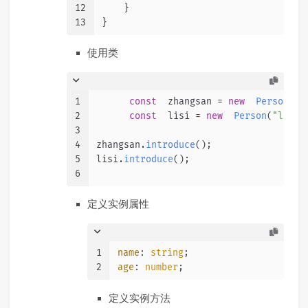
12
    }
13
}
使用类
1
const
  zhangsan = 
new
Person
(
"Z
2
const
  lisi = 
new
Person
(
"lisi"
3
4
zhangsan.
introduce
();
5
lisi.
introduce
();
6
定义实例属性
1
name
: 
string
;
2
age
: 
number
;
定义实例方法