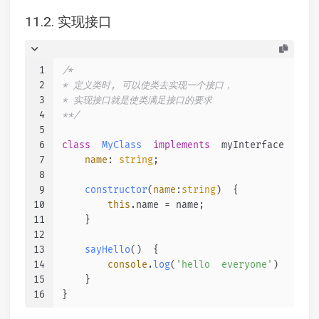
11.2. 实现接口
1
/*
2
* 定义类时, 可以使类去实现一个接口，
3
* 实现接口就是使类满足接口的要求
4
**/
5
6
class
MyClass
implements
  myInterface  {
7
name
: 
string
;
8
9
constructor
(
name
:
string
)  {
10
this
.
name
 = name;
11
    }
12
13
sayHello
(
)  {
14
console
.
log
(
'hello  everyone'
)
15
    }
16
}