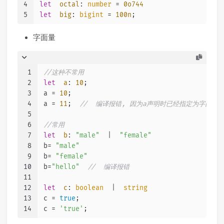
4
let
octal
: 
number
 = 
0o744
5
let
big
: 
bigint
 = 
100n
;
字面量
1
//这种不常用
2
let
a
: 
10
;
3
a = 
10
;
4
a = 
11
;  
//  编译报错, 因为a声明时已经指定为字面量1
5
6
//常用
7
let
b
: 
"male"
  |  
"female"
8
b= 
"male"
9
b= 
"female"
10
b=
"hello"
//  编译报错
11
12
let
c
: 
boolean
  |  
string
13
c = 
true
;
14
c = 
'true'
;