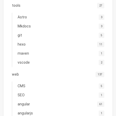
tools
27
Astro
3
Mkdocs
3
git
5
hexo
11
maven
1
vscode
2
web
137
CMS
5
SEO
1
angular
61
angularjs
1