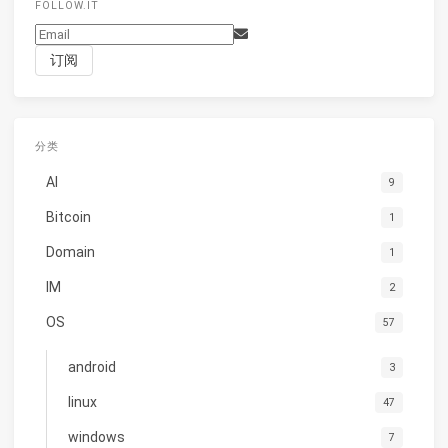
FOLLOW.IT
分类
AI
9
Bitcoin
1
Domain
1
IM
2
OS
57
android
3
linux
47
windows
7