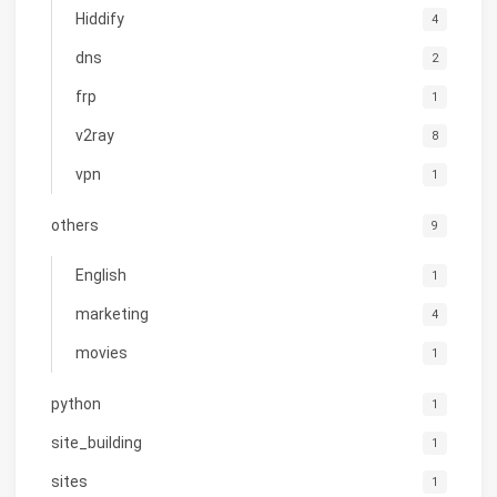
Hiddify
4
dns
2
frp
1
v2ray
8
vpn
1
others
9
English
1
marketing
4
movies
1
python
1
site_building
1
sites
1