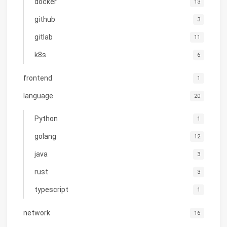
docker
13
github
3
gitlab
11
k8s
6
frontend
1
language
20
Python
1
golang
12
java
3
rust
3
typescript
1
network
16