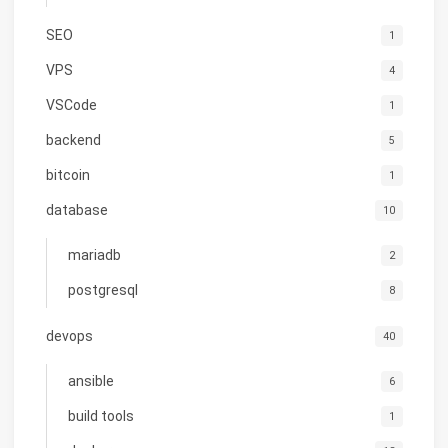
SEO
1
VPS
4
VSCode
1
backend
5
bitcoin
1
database
10
mariadb
2
postgresql
8
devops
40
ansible
6
build tools
1