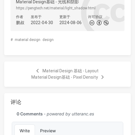
Material Design基础 - 光线和阴影
https://pengtech.net/material/light_shadow.html
作者
发布于
更新于
许可协议
鹏叔
2022-04-30
2024-08-06
#
material design
design
Material Design 基础 - Layout
Material Design基础 - Pixel Density
评论